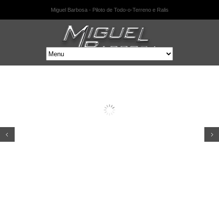
Miguel Barbosa - Piloto de Todo-o-Terreno e Ralis