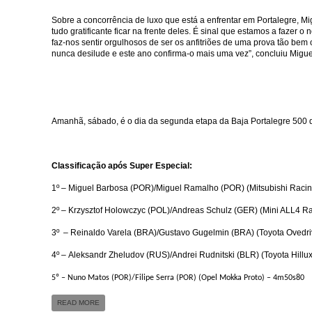
Sobre a concorrência de luxo que está a enfrentar em Portalegre, M
tudo gratificante ficar na frente deles. É sinal que estamos a fazer
faz-nos sentir orgulhosos de ser os anfitriões de uma prova tão bem
nunca desilude e este ano confirma-o mais uma vez”, concluiu Migu
Amanhã, sábado, é o dia da segunda etapa da Baja Portalegre 500 que
Classificação após Super Especial:
1º – Miguel Barbosa (POR)/Miguel Ramalho (POR) (Mitsubishi Raci
2º – Krzysztof Holowczyc (POL)/Andreas Schulz (GER) (Mini ALL4 R
3º – Reinaldo Varela (BRA)/Gustavo Gugelmin (BRA) (Toyota Ovedr
4º – Aleksandr Zheludov (RUS)/Andrei Rudnitski (BLR) (Toyota Hill
5º – Nuno Matos (POR)/Filipe Serra (POR) (Opel Mokka Proto) – 4m50s80
READ MORE