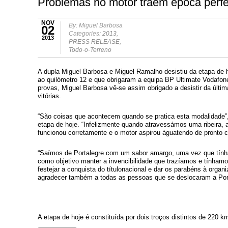
Problemas no motor traem época perfe
NOV
By: Miguel Barbosa
02
Categories:
2013
,
2013
PRESS RELEASE
,
Todo-o-Terreno
A dupla Miguel Barbosa e Miguel Ramalho desistiu da etapa de
ao quilómetro 12 e que obrigaram a equipa BP Ultimate Vodafone 
provas, Miguel Barbosa vê-se assim obrigado a desistir da últi
vitórias.
“São coisas que acontecem quando se pratica esta modalidade”,
etapa de hoje. “Infelizmente quando atravessámos uma ribeira, 
funcionou corretamente e o motor aspirou águatendo de pronto c
“Saímos de Portalegre com um sabor amargo, uma vez que tính
como objetivo manter a invencibilidade que trazíamos e tínhamo
festejar a conquista do títulonacional e dar os parabéns à orga
agradecer também a todas as pessoas que se deslocaram a Porta
A etapa de hoje é constituída por dois troços distintos de 220 