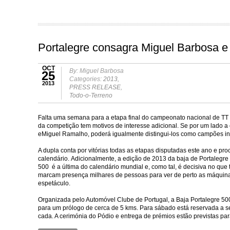
Portalegre consagra Miguel Barbosa e d
OCT
By: Miguel Barbosa
25
Categories:
2013
,
2013
PRESS RELEASE
,
Todo-o-Terreno
Falta uma semana para a etapa final do campeonato nacional de TT 
da competição tem motivos de interesse adicional. Se por um lado a
eMiguel Ramalho, poderá igualmente distingui-los como campões in
A dupla conta por vitórias todas as etapas disputadas este ano e pro
calendário. Adicionalmente, a edição de 2013 da baja de Portalegre 
500 é a última do calendário mundial e, como tal, é decisiva no que 
marcam presença milhares de pessoas para ver de perto as máquina
espetáculo.
Organizada pelo Automóvel Clube de Portugal, a Baja Portalegre 500
para um prólogo de cerca de 5 kms. Para sábado está reservada a se
cada. A cerimónia do Pódio e entrega de prémios estão previstas pa