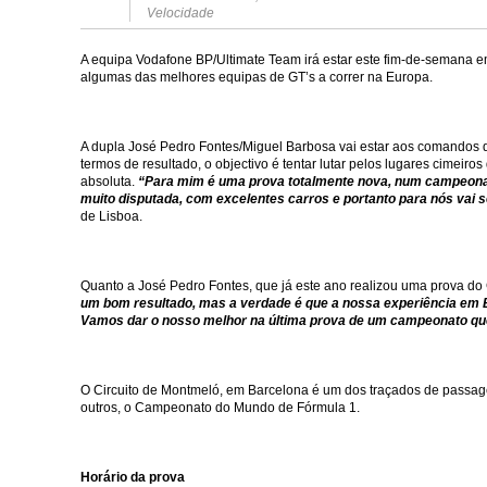
Velocidade
A equipa Vodafone BP/Ultimate Team irá estar este fim-de-semana e
algumas das melhores equipas de GT’s a correr na Europa.
A dupla José Pedro Fontes/Miguel Barbosa vai estar aos comandos
termos de resultado, o objectivo é tentar lutar pelos lugares cimeir
absoluta.
“Para mim é uma prova totalmente nova, num campeonat
muito disputada, com excelentes carros e portanto para nós vai 
de Lisboa.
Quanto a José Pedro Fontes, que já este ano realizou uma prova 
um bom resultado, mas a verdade é que a nossa experiência em B
Vamos dar o nosso melhor na última prova de um campeonato que
O Circuito de Montmeló, em Barcelona é um dos traçados de passag
outros, o Campeonato do Mundo de Fórmula 1.
Horário da prova