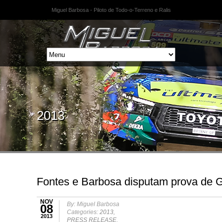
Miguel Barbosa - Piloto de Todo-o-Terreno e Ralis
2013
Fontes e Barbosa disputam prova de
NOV
By: Miguel Barbosa
08
Categories:
2013
,
2013
PRESS RELEASE
,