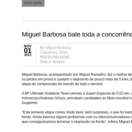
READ MORE
Miguel Barbosa bate toda a concorrênc
NOV
By: Miguel Barbosa
01
Categories:
2013
,
2013
PRESS RELEASE
,
Todo-o-Terreno
Miguel Barbosa, acompanhado por Miguel Ramalho, faz o melhor tempo
os pilotos em prova a cumprir o segmento de pouco mais de 5 kms, b
etapa do campeonato do mundo de todo-o-terreno.
A BP Ultimate Vodafone Team venceu a Super Especial de 5,52 km,
Holowczyc/Andreas Schulz, principais candidatos ao título mundial 
Gugelmin.
“Esta primeira etapa correu muito bem, sem surpresas, o que foi bas
frente. Ainda tivemos alguns problemas com os intercomunicadores q
que conseguíssemos terminar o segmento na frente”, referiu Miguel 