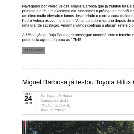
Navegador por Pedro Velosa, Miguel Barbosa que já triunfou na Baja 
primeiro dia “foi um excelente dia. Vencemos o prólogo de manhã e de
um ritmo muito elevado e fomos descobrindo o carro a cada quilómet
Pedro Velosa esteve muito bem. Voltar ao todo-o-terreno depois de m
uma grande satisfação. Amanhã vamos continua a atacar”, refere o pi
A 33ª edição da Baja Portalegre prossegue amanhã, com o terceiro e
pódio está agendada para as 17h45.
READ MORE
Miguel Barbosa já testou Toyota Hilux
OCT
By: Miguel Barbosa
24
Categories:
2019
,
2019
PRESS RELEASE
,
Todo-o-Terreno