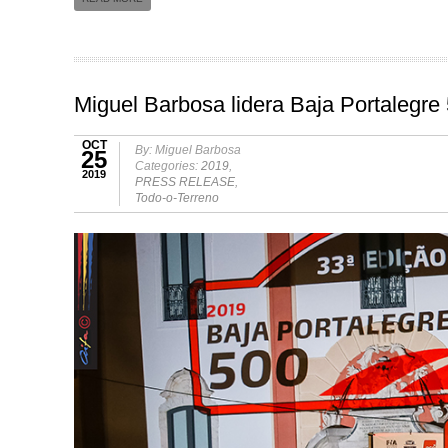
Miguel Barbosa lidera Baja Portalegre
OCT
By: Miguel Barbosa
25
Categories:
2019
,
2019
PRESS RELEASE
,
Todo-o-Terreno