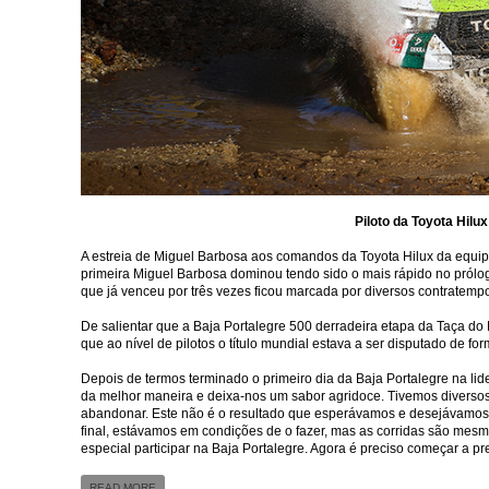
Piloto da Toyota Hilux
A estreia de Miguel Barbosa aos comandos da Toyota Hilux da equipa 
primeira Miguel Barbosa dominou tendo sido o mais rápido no prólogo
que já venceu por três vezes ficou marcada por diversos contratem
De salientar que a Baja Portalegre 500 derradeira etapa da Taça 
que ao nível de pilotos o título mundial estava a ser disputado de fo
Depois de termos terminado o primeiro dia da Baja Portalegre na li
da melhor maneira e deixa-nos um sabor agridoce. Tivemos diverso
abandonar. Este não é o resultado que esperávamos e desejávamos, at
final, estávamos em condições de o fazer, mas as corridas são mes
especial participar na Baja Portalegre. Agora é preciso começar a pr
READ MORE