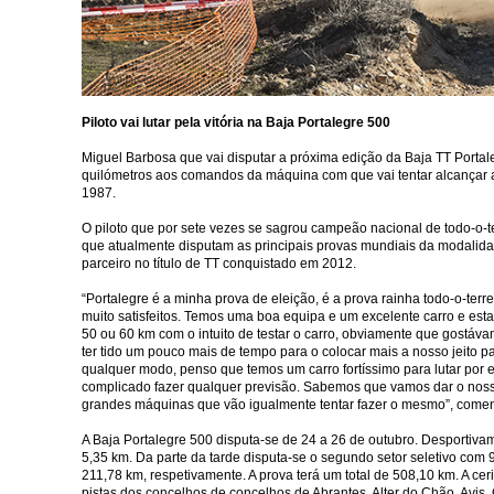
Piloto vai lutar pela vitória na Baja Portalegre 500
Miguel Barbosa que vai disputar a próxima edição da Baja TT Portal
quilómetros aos comandos da máquina com que vai tentar alcançar a 
1987.
O piloto que por sete vezes se sagrou campeão nacional de todo-o-t
que atualmente disputam as principais provas mundiais da modalidad
parceiro no título de TT conquistado em 2012.
“Portalegre é a minha prova de eleição, é a prova rainha todo-o-ter
muito satisfeitos. Temos uma boa equipa e um excelente carro e es
50 ou 60 km com o intuito de testar o carro, obviamente que gostáv
ter tido um pouco mais de tempo para o colocar mais a nosso jeito pa
qualquer modo, penso que temos um carro fortíssimo para lutar por e
complicado fazer qualquer previsão. Sabemos que vamos dar o nosso
grandes máquinas que vão igualmente tentar fazer o mesmo”, come
A Baja Portalegre 500 disputa-se de 24 a 26 de outubro. Desportiva
5,35 km. Da parte da tarde disputa-se o segundo setor seletivo com 
211,78 km, respetivamente. A prova terá um total de 508,10 km. A ce
pistas dos concelhos de concelhos de Abrantes, Alter do Chão, Avis,