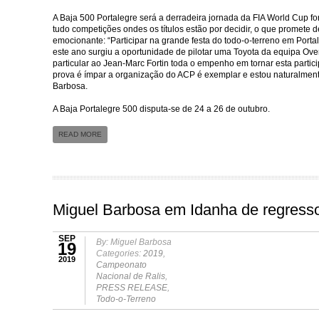
A Baja 500 Portalegre será a derradeira jornada da FIA World Cup f
tudo competições ondes os títulos estão por decidir, o que promete 
emocionante: “Participar na grande festa do todo-o-terreno em Porta
este ano surgiu a oportunidade de pilotar uma Toyota da equipa Over
particular ao Jean-Marc Fortin toda o empenho em tornar esta partic
prova é ímpar a organização do ACP é exemplar e estou naturalmente 
Barbosa.
A Baja Portalegre 500 disputa-se de 24 a 26 de outubro.
READ MORE
Miguel Barbosa em Idanha de regresso
SEP
By: Miguel Barbosa
19
Categories:
2019
,
2019
Campeonato
Nacional de Ralis
,
PRESS RELEASE
,
Todo-o-Terreno