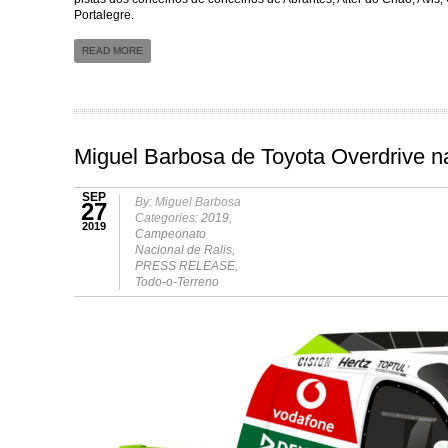
Portalegre.
READ MORE
Miguel Barbosa de Toyota Overdrive n
SEP
By: Miguel Barbosa
27
Categories:
2019
,
2019
Campeonato
Nacional de Ralis
,
PRESS RELEASE
,
Todo-o-Terreno