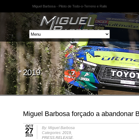
Miguel Barbosa - Piloto de Todo-o-Terreno e Ralis
2019
Miguel Barbosa forçado a abandonar B
OCT
By: Miguel Barbosa
27
Categories:
2019
,
2019
PRESS RELEASE
,