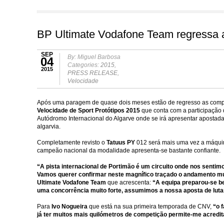
BP Ultimate Vodafone Team regressa 
SEP
By: Miguel Barbosa
04
Categories:
2015
,
2015
PRESS RELEASE
,
Velocidade
Após uma paragem de quase dois meses estão de regresso as compe
Velocidade de Sport Protótipos 2015
que conta com
a participação
Autódromo Internacional do Algarve onde se irá apresentar apostada 
algarvia.
Completamente revisto o
Tatuus PY
012
será mais uma vez a máqui
campeão nacional da modalidade apresenta-se bastante confiante.
“A pista internacional de Portimão é um circuito onde nos senti
Vamos querer confirmar neste magnífico traçado o andamento mui
Ultimate Vodafone Team
que acrescenta:
“A equipa preparou-se be
uma concorrência muito forte, assumimos a nossa aposta de lutar 
Para
Ivo Nogueira
que está na sua primeira temporada de CNV,
“o f
já ter muitos mais quilómetros de competição permite-me acredit