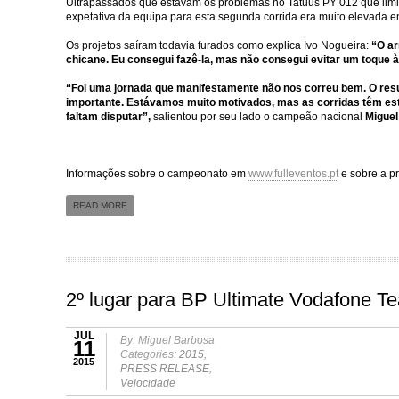
Ultrapassados que estavam os problemas no Tatuus PY 012 que limi
expetativa da equipa para esta segunda corrida era muito elevada en
Os projetos saíram todavia furados como explica Ivo Nogueira:
“O ar
chicane. Eu consegui fazê-la, mas não consegui evitar um toque à
“Foi uma jornada que manifestamente não nos correu bem. O resu
importante. Estávamos muito motivados, mas as corridas têm est
faltam disputar”,
salientou por seu lado o campeão nacional
Miguel
Informações sobre o campeonato em
www.fulleventos.pt
e sobre a p
READ MORE
2º lugar para BP Ultimate Vodafone T
JUL
By: Miguel Barbosa
11
Categories:
2015
,
2015
PRESS RELEASE
,
Velocidade