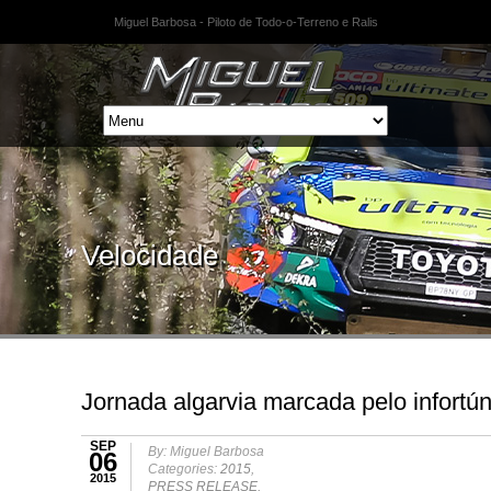
Miguel Barbosa - Piloto de Todo-o-Terreno e Ralis
Velocidade
Jornada algarvia marcada pelo infortún
SEP
By: Miguel Barbosa
06
Categories:
2015
,
2015
PRESS RELEASE
,