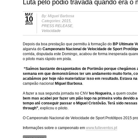
Luta pelo pódio travada quando era o 
MAY
By: Miguel Barbosa
10
Categories:
2015
,
2015
PRESS RELEASE
,
Velocidade
Depois da boa prestação que permitiu à formação do
BP Ultimate 
algarvia do
Campeonato Nacional de Velocidade de Sport Protótip
corrida, disputada este Domingo, acabou de forma inesperada quando 
o piloto mais rápido em pista.
“Saímos bastante desapontados de Portimão porque chegámos aq
semana em que demonstrámos ter um andamento muito forte, comp
acabámos por hoje não materializar isso em resultado. Estava na 
campeão nacional
Miguel Barbosa
.
A fazer a sua segunda jornada no CNV
Ivo Nogueira,
a quem coube t
bem mas acabei por fazer um pião logo na primeira volta devido 
tempo até conseguir passar o Miguel Cristóvão. Terá sido nessas t
through”
, explicou o piloto.
O Campeonato Nacional de Velocidade de Sport Protótipos 2015 pross
Informações sobre o campeonato em
www.fulleventos.pt