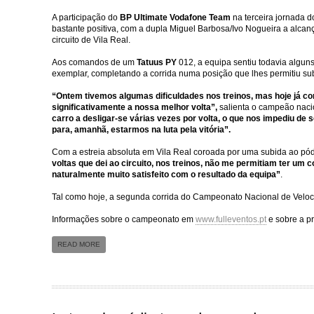
A participação do
BP Ultimate Vodafone Team
na terceira jornada 
bastante positiva, com a dupla Miguel Barbosa/Ivo Nogueira a alcanç
circuito de Vila Real.
Aos comandos de um
Tatuus PY
012,
a equipa sentiu todavia algun
exemplar, completando a corrida numa posição que lhes permitiu sub
“Ontem tivemos algumas dificuldades nos treinos, mas hoje já 
significativamente a nossa melhor volta”,
salienta o campeão nac
carro a desligar-se várias vezes por volta, o que nos impediu d
para, amanhã, estarmos na luta pela vitória”.
Com a estreia absoluta em Vila Real coroada por uma subida ao pód
voltas que dei ao circuito, nos treinos, não me permitiam ter um 
naturalmente muito satisfeito com o resultado da equipa”
.
Tal como hoje, a segunda corrida do Campeonato Nacional de Veloc
Informações sobre o campeonato em
www.fulleventos.pt
e sobre a p
READ MORE