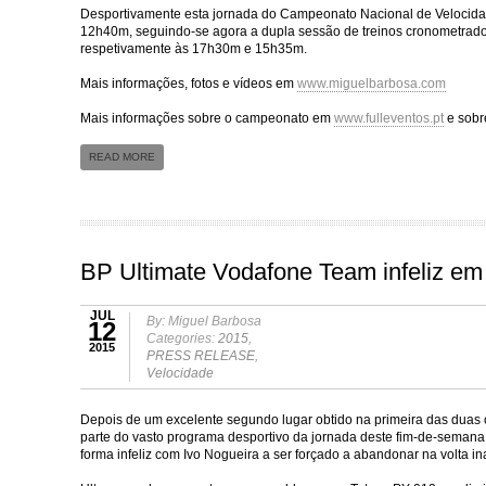
Desportivamente esta jornada do Campeonato Nacional de Velocidade 
12h40m, seguindo-se agora a dupla sessão de treinos cronometra
respetivamente às 17h30m e 15h35m.
Mais informações, fotos e vídeos em
www.miguelbarbosa.com
Mais informações sobre o campeonato em
www.fulleventos.pt
e sobr
READ MORE
BP Ultimate Vodafone Team infeliz em
JUL
By: Miguel Barbosa
12
Categories:
2015
,
2015
PRESS RELEASE
,
Velocidade
Depois de um excelente segundo lugar obtido na primeira das duas 
parte do vasto programa desportivo da jornada deste fim-de-semana n
forma infeliz com Ivo Nogueira a ser forçado a abandonar na volta i