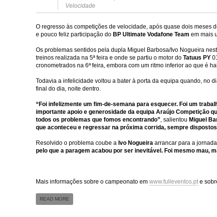
Velocidade
O regresso às competições de velocidade, após quase dois meses 
e pouco feliz participação do
BP Ultimate Vodafone Team
em mais 
Os problemas sentidos pela dupla Miguel Barbosa/Ivo Nogueira nes
treinos realizada na 5ª feira e onde se partiu o motor do
Tatuus PY
0
cronometrados na 6ª feira, embora com um ritmo inferior ao que é hab
Todavia a infelicidade voltou a bater à porta da equipa quando, no d
final do dia, noite dentro.
“Foi infelizmente um fim-de-semana para esquecer. Foi um trabal
importante apoio e generosidade da equipa Araújo Competição q
todos os problemas que fomos encontrando”
,
salientou
Miguel B
que aconteceu e regressar na próxima corrida, sempre dispostos
Resolvido o problema coube a
Ivo Nogueira
arrancar para a jornad
pelo que a paragem acabou por ser inevitável. Foi mesmo mau, m
Mais informações sobre o campeonato em
www.fulleventos.pt
e sobr
READ MORE