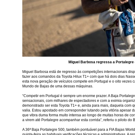
Miguel Barbosa regressa a Portalegre
Miguel Barbosa está de regresso às competições internacionais disp
fazer aos comandos da Toyota Hilux T1+ com que há dois dias Nass
esta nova geração de veículos compete em Portugal e o oito vezes c
Mundo de Bajas de uma dessas máquinas.
“Competir em Portugal é sempre um enorme prazer. A Baja Portalegre
sensacionais, com milhares de espectadores e com a eximia organi
demonstrado ser esta Toyota T1+ e, ainda para mais, daquela com 
valia. Estou apostado em corresponder lutando pela vitória apesar 
que vibra duma forma muito intensa ao longo de muitas horas de cor
a virem até Portalegre acompanhar esta corrida”, referiu o piloto
A 36ª Baja Portalegre 500, também pontuável para a FIA Bajas Wor
quinta-feira as habituais verificações técnicas e administrativas. A 