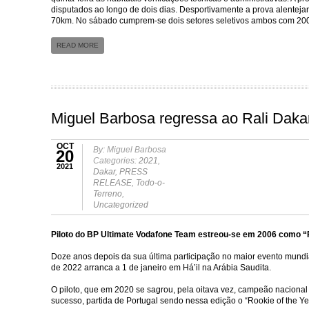
disputados ao longo de dois dias. Desportivamente a prova alentejan
70km. No sábado cumprem-se dois setores seletivos ambos com 20
READ MORE
Miguel Barbosa regressa ao Rali Daka
OCT
By: Miguel Barbosa
20
Categories:
2021
,
2021
Dakar
,
PRESS
RELEASE
,
Todo-o-
Terreno
,
Uncategorized
Piloto do BP Ultimate Vodafone Team estreou-se em 2006 como “R
Doze anos depois da sua última participação no maior evento mundia
de 2022 arranca a 1 de janeiro em Há’il na Arábia Saudita.
O piloto, que em 2020 se sagrou, pela oitava vez, campeão naciona
sucesso, partida de Portugal sendo nessa edição o “Rookie of the Ye