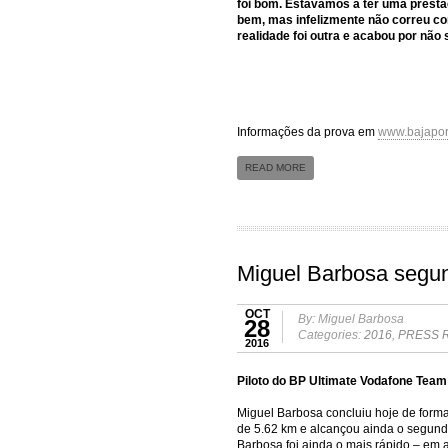
foi bom. Estávamos a ter uma presta
bem, mas infelizmente não correu com
realidade foi outra e acabou por não 
Informações da prova em
www.bajapor
READ MORE
Miguel Barbosa segu
OCT
By: Miguel Barbosa
28
Categories:
2016
,
PRESS 
2016
Piloto do BP Ultimate Vodafone Team 
Miguel Barbosa concluiu hoje de forma
de 5.62 km e alcançou ainda o segundo
Barbosa foi ainda o mais rápido – em 