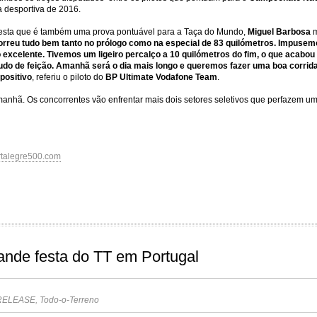
a desportiva de 2016.
nesta que é também uma prova pontuável para a Taça do Mundo,
Miguel Barbosa
m
orreu tudo bem tanto no prólogo como na especial de 83 quilómetros. Impuse
excelente. Tivemos um ligeiro percalço a 10 quilómetros do fim, o que acabou 
udo de feição. Amanhã será o dia mais longo e queremos fazer uma boa corrida
positivo
, referiu o piloto do
BP Ultimate Vodafone Team
.
anhã. Os concorrentes vão enfrentar mais dois setores seletivos que perfazem um 
talegre500.com
ande festa do TT em Portugal
RELEASE
,
Todo-o-Terreno