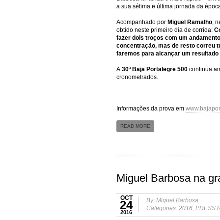
a sua sétima e última jornada da époc
Acompanhado por
Miguel Ramalho
, 
obtido neste primeiro dia de corrida: 
C
fazer dois troços com um andamento 
concentração, mas de resto correu t
faremos para alcançar um resultado 
A
30ª Baja Portalegre 500
continua am
cronometrados.
Informações da prova em
www.bajapor
READ MORE
Miguel Barbosa na gr
OCT
By: Miguel Barbosa
24
Categories:
2016
,
PRESS 
2016