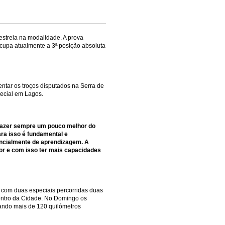
streia na modalidade. A prova
ocupa atualmente a 3ª posição absoluta
entar os troços disputados na Serra de
pecial em Lagos.
e fazer sempre um pouco melhor do
ara isso é fundamental e
sencialmente de aprendizagem. A
dor e com isso ter mais capacidades
a com duas especiais percorridas duas
centro da Cidade. No Domingo os
ando mais de 120 quilómetros