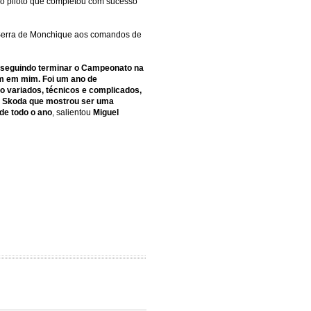
elo piloto que completou com sucesso
 Serra de Monchique aos comandos de
conseguindo terminar o Campeonato na
am em mim. Foi um ano de
o variados, técnicos e complicados,
no Skoda que mostrou ser uma
e todo o ano
, salientou
Miguel