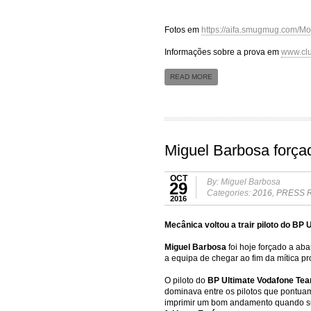
Fotos em
https://aifa.smugmug.com/Mo
Informações sobre a prova em
www.clu
READ MORE
Miguel Barbosa forçad
OCT
By: Miguel Barbosa
29
Categories:
2016
,
PRESS 
2016
Mecânica voltou a trair piloto do BP
Miguel Barbosa
foi hoje forçado a ab
a equipa de chegar ao fim da mítica pr
O piloto do
BP Ultimate Vodafone Te
dominava entre os pilotos que pontua
imprimir um bom andamento quando sur