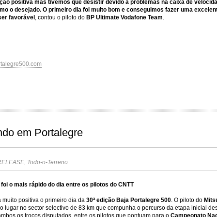
ção positiva mas tivemos que desistir devido a problemas na caixa de veloci
o o desejado. O primeiro dia foi muito bom e conseguimos fazer uma excelente
ser favorável
, contou o piloto do
BP Ultimate Vodafone Team
.
talegre500.com
ndo em Portalegre
RELEASE
,
Todo-o-Terreno
foi o mais rápido do dia entre os pilotos do CNTT
 muito positiva o primeiro dia da
30ª edição Baja Portalegre 500
. O piloto do
Mits
 lugar no sector selectivo de 83 km que compunha o percurso da etapa inicial des
ambos os troços disputados  entre os pilotos que pontuam para o
Campeonato Naci