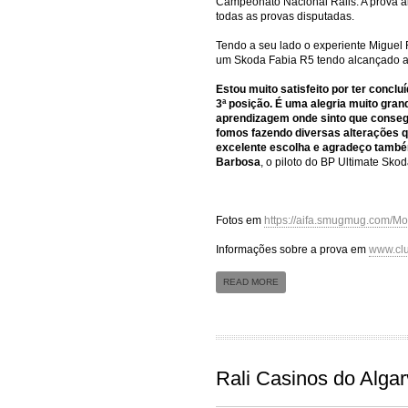
Campeonato Nacional Ralis. A prova al
todas as provas disputadas.
Tendo a seu lado o experiente Miguel
um Skoda Fabia R5 tendo alcançado a 
Estou muito satisfeito por ter conc
3ª posição. É uma alegria muito gra
aprendizagem onde sinto que consegu
fomos fazendo diversas alterações q
excelente escolha e agradeço também
Barbosa
, o piloto do BP Ultimate Sko
Fotos em
https://aifa.smugmug.com/Mo
Informações sobre a prova em
www.clu
READ MORE
Rali Casinos do Algar