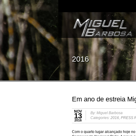
2016
Em ano de estreia Mi
NOV
By: Miguel Barbosa
13
Categories:
2016
,
PRESS 
2016
Com o quarto lugar alcançado hoje no 