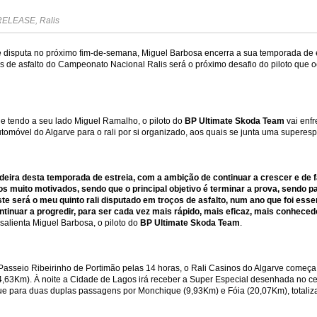
RELEASE
,
Ralis
e disputa no próximo fim-de-semana, Miguel Barbosa encerra a sua temporada de e
ços de asfalto do Campeonato Nacional Ralis será o próximo desafio do piloto que 
 tendo a seu lado Miguel Ramalho, o piloto do
BP Ultimate Skoda Team
vai enfr
omóvel do Algarve para o rali por si organizado, aos quais se junta uma superes
adeira desta temporada de estreia, com a ambição de continuar a crescer e d
os muito motivados, sendo que o principal objetivo é terminar a prova, sendo p
te será o meu quinto rali disputado em troços de asfalto, num ano que foi es
ntinuar a progredir, para ser cada vez mais rápido, mais eficaz, mais conhece
, salienta Miguel Barbosa, o piloto do
BP Ultimate Skoda Team
.
Passeio Ribeirinho de Portimão pelas 14 horas, o Rali Casinos do Algarve começ
14,63Km). À noite a Cidade de Lagos irá receber a Super Especial desenhada no 
ue para duas duplas passagens por Monchique (9,93Km) e Fóia (20,07Km), totaliz