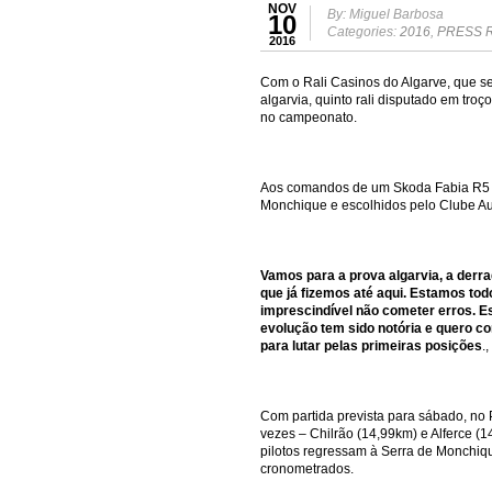
NOV
By: Miguel Barbosa
10
Categories:
2016
,
PRESS 
2016
Com o Rali Casinos do Algarve, que s
algarvia, quinto rali disputado em tro
no campeonato.
Aos comandos de um Skoda Fabia R5 e
Monchique e escolhidos pelo Clube Aut
Vamos para a prova algarvia, a derr
que já fizemos até aqui. Estamos tod
imprescindível não cometer erros. Es
evolução tem sido notória e quero co
para lutar pelas primeiras posições
.
Com partida prevista para sábado, no 
vezes – Chilrão (14,99km) e Alferce (
pilotos regressam à Serra de Monchiq
cronometrados.