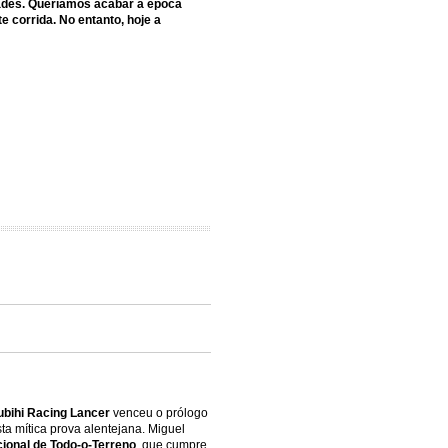
dades. Queríamos acabar a época
 corrida. No entanto, hoje a
ubihi Racing Lancer
venceu o prólogo
ta mítica prova alentejana. Miguel
onal de Todo-o-Terreno
, que cumpre