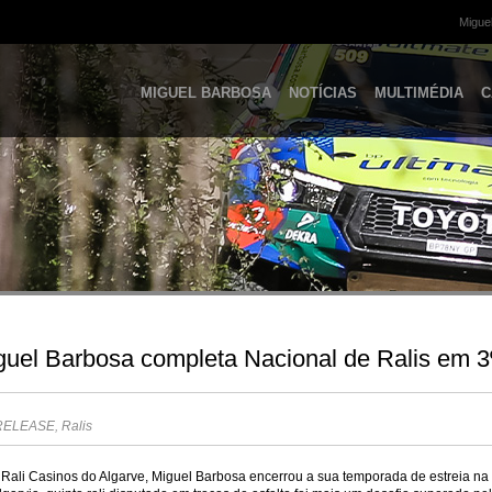
Miguel
MIGUEL BARBOSA
NOTÍCIAS
MULTIMÉDIA
C
guel Barbosa completa Nacional de Ralis em 3º
RELEASE
,
Ralis
Rali Casinos do Algarve, Miguel Barbosa encerrou a sua temporada de estreia na