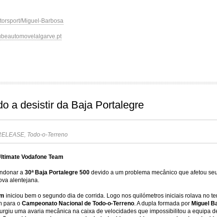
torsport/Miguel-Barbosa
beautomovelalgarve.pt
o a desistir da Baja Portalegre
RELEASE
,
Todo-o-Terreno
 Ultimate Vodafone Team
andonar a
30ª Baja Portalegre 500
devido a um problema mecânico que afetou se
ova alentejana.
am
iniciou bem o segundo dia de corrida. Logo nos quilómetros iniciais rolava no ter
m para o
Campeonato Nacional de Todo-o-Terreno
. A dupla formada por
Miguel B
giu uma avaria mecânica na caixa de velocidades que impossibilitou a equipa de 