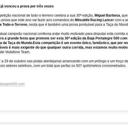
 já venceu a prova por três vezes
etição nacional de todo-o-terreno celebra a sua 30ª edição,
Miguel Barbosa
, que
ra prova que este ano vai fazer aos comandos do
Mitsubihi Racing Lancer
com a a
e Todo-o-Terreno
, nesta que é também uma prova pontuável para a Taça do Mun
atual campeão nacional confessa estar muito motivado para disputar esta corrida
ara a grande festa que promete ser esta 30ª edição da Baja Portalegre 500 com o
da da Taça do Mundo.
Esta competição é um evento único, fantástico, que por 
veis é mais exigente do que qualquer outra corrida, mas estamos muito moti
imate Vodafone Team.
7 a 29 de outubro nas pistas alentejanas arrancando com um prólogo e um troço de 
ois setores seletivos, com um total que perfaz os 507 quilómetros cronometrados.
talegre500.com