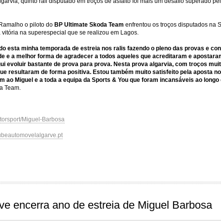
garvia, quinto rali disputado em troços de asfalto foi mais um desafio superado p
 Ramalho o piloto do
BP Ultimate Skoda Team
enfrentou os troços disputados na
vitória na superespecial que se realizou em Lagos.
luído esta minha temporada de estreia nos ralis fazendo o pleno das provas e 
nde e a melhor forma de agradecer a todos aqueles que acreditaram e apostar
i evoluir bastante de prova para prova. Nesta prova algarvia, com troços muit
ue resultaram de forma positiva. Estou também muito satisfeito pela aposta 
 ao Miguel e a toda a equipa da Sports & You que foram incansáveis ao longo d
da Team.
torsport/Miguel-Barbosa
beautomovelalgarve.pt
ve encerra ano de estreia de Miguel Barbosa