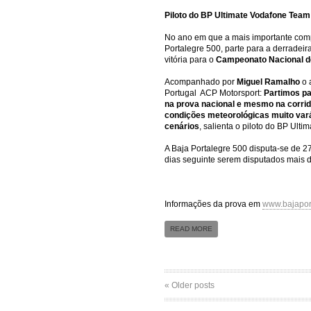
Piloto do BP Ultimate Vodafone Team
No ano em que a mais importante comp
Portalegre 500, parte para a derradei
vitória para o
Campeonato Nacional d
Acompanhado por
Miguel Ramalho
o 
Portugal  ACP Motorsport:
Partimos p
na prova nacional e mesmo na corri
condições meteorológicas muito vará
cenários
,
salienta o piloto do BP Ult
A Baja Portalegre 500 disputa-se de 2
dias seguinte serem disputados mais d
Informações da prova em
www.bajapor
READ MORE
« Older posts