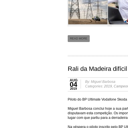
READ MORE
Rali da Madeira difíc
AUG
By: Miguel Barbosa
04
Categories:
2019
,
Campeona
2019
Piloto do BP Ultimate Vodafone Skoda
Miguel Barbosa conclui hoje a sua par
disputavam esta competição. Os impo
lugar com que partiu para a derradeira
Na véspera o piloto inscrito pelo BP