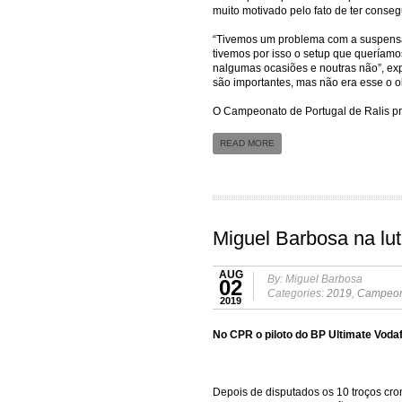
muito motivado pelo fato de ter conse
“Tivemos um problema com a suspensão
tivemos por isso o setup que queríamo
nalgumas ocasiões e noutras não”, ex
são importantes, mas não era esse o o
O Campeonato de Portugal de Ralis pr
READ MORE
Miguel Barbosa na lu
AUG
By: Miguel Barbosa
02
Categories:
2019
,
Campeona
2019
No CPR o piloto do BP Ultimate Voda
Depois de disputados os 10 troços cro