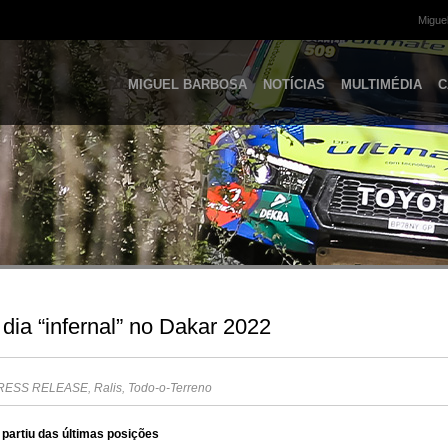
Miguel
MIGUEL BARBOSA
NOTÍCIAS
MULTIMÉDIA
C
dia “infernal” no Dakar 2022
RESS RELEASE
,
Ralis
,
Todo-o-Terreno
 partiu das últimas posições