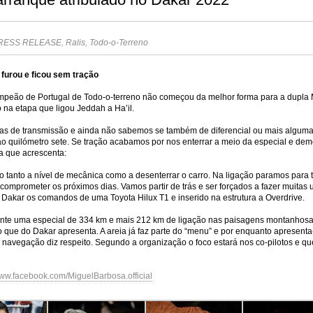
RESS RELEASE
,
Ralis
,
Todo-o-Terreno
 furou e ficou sem tração
ampeão de Portugal de Todo-o-terreno não começou da melhor forma para a dupla
 na etapa que ligou Jeddah a Ha’il.
as de transmissão e ainda não sabemos se também de diferencial ou mais alguma 
o quilómetro sete. Se tração acabamos por nos enterrar a meio da especial e dem
sa que acrescenta:
o tanto a nível de mecânica como a desenterrar o carro. Na ligação paramos para 
 comprometer os próximos dias. Vamos partir de trás e ser forçados a fazer muitas u
Dakar os comandos de uma Toyota Hilux T1 e inserido na estrutura a Overdrive.
ente uma especial de 334 km e mais 212 km de ligação nas paisagens montanhosas
o que do Dakar apresenta. A areia já faz parte do “menu” e por enquanto apresent
avegação diz respeito. Segundo a organização o foco estará nos co-pilotos e que
ww.facebook.com/MiguelBarbosa.official