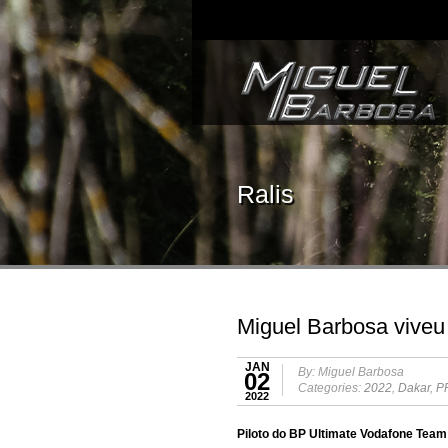
Ralis
Miguel Barbosa viveu 
JAN
By: Miguel Barbosa
02
Categories:
2022
,
Dakar
,
P
2022
Piloto do BP Ultimate Vodafone Team