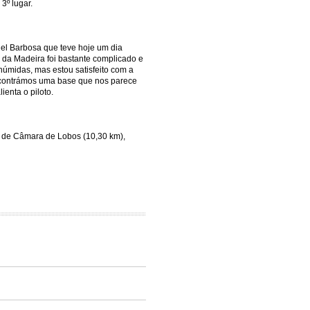
3º lugar.
el Barbosa que teve hoje um dia
o da Madeira foi bastante complicado e
húmidas, mas estou satisfeito com a
encontrámos uma base que nos parece
ienta o piloto.
 de Câmara de Lobos (10,30 km),