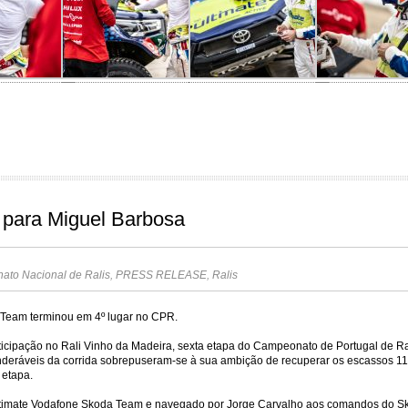
il para Miguel Barbosa
to Nacional de Ralis
,
PRESS RELEASE
,
Ralis
 Team terminou em 4º lugar no CPR.
ticipação no Rali Vinho da Madeira, sexta etapa do Campeonato de Portugal de Rali
nderáveis da corrida sobrepuseram-se à sua ambição de recuperar os escassos 1
 etapa.
 Ultimate Vodafone Skoda Team e navegado por Jorge Carvalho aos comandos do Sk