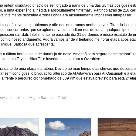
 ontem disputado o facto de ser forçado a partir de uma das últimas posições est
, a uma experiência inédita e absolutamente “infernal”. Partindo atrás de 218 car
sta totalmente destruída e zonas onde era absolutamente impossível ultrapassar.
luímos, não tivemos problemas e não nos enterramos nenhuma vez. Tirando isso e
s os concorrentes que se aglomeravam impediam-nos de tentar qualquer tipo de u
issem sair dali. Infelizmente no passado dia 31 perdemos o nosso estatuto de prio
e com o nosso andamento. Agora vamos ter de ir tentando melhorar etapa após et
ca Miguel Barbosa que acrescenta:
os a última hora e meia de dunas já de noite. Amanhã será seguramente melhor”, re
de uma Toyota Hilux T1 e inserido na estrutura a Overdrive.
ra parte de uma etapa maratona. Devido ao mau tempo e às chuvas que deixaram o
ar sem condições, o bivouac foi alterado de Al Artawiyah para Al Qaisumah e a eta
ela frente o percurso cronometrado de 339 Km que estava previsto para esta 2ª eta
ww.facebook.com/MiguelBarbosa.official