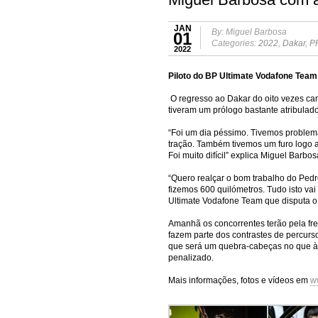
JAN
By: Miguel Barbosa
01
Categories:
2022
,
Dakar
,
P
2022
Piloto do BP Ultimate Vodafone Team
O regresso ao Dakar do oito vezes c
tiveram um prólogo bastante atribulado
“Foi um dia péssimo. Tivemos problem
tração. Também tivemos um furo logo a
Foi muito difícil” explica Miguel Barbo
“Quero realçar o bom trabalho do Pedr
fizemos 600 quilómetros. Tudo isto vai
Ultimate Vodafone Team que disputa o 
Amanhã os concorrentes terão pela fr
fazem parte dos contrastes de percurs
que será um quebra-cabeças no que à n
penalizado.
Mais informações, fotos e vídeos em
w