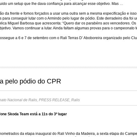
guido um setup que lhe dava confiança para alcançar esse objetivo. Mas …
 da frente e fomos forçados a usar uma outra sem a mesma especificação e iss
s para conseguir lutar com o Armindo pelo lugar de pódio. Este derradeiro dia fo
plica Miguel Barbosa que acrescenta: “Quero dar os parabéns aos vencedores. Os 
bjetivo. Vamos continuar a lutar. Ainda faltam algumas provas para o campeonato t
ossegue a 6 e 7 de setembro com o Rali Terras D’ Aboboreira organizado pelo Cl
ta pelo pódio do CPR
to Nacional de Ralis
,
PRESS RELEASE
,
Ralis
fone Skoda Team está a 11s do 3º lugar
nometrados da etapa inaugural do Rali Vinho da Madeira, a sexta etapa do Campe