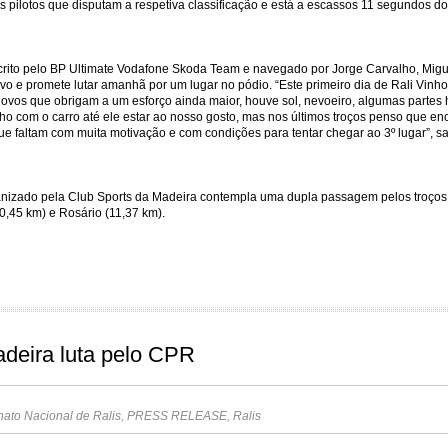
 pilotos que disputam a respetiva classificação e está a escassos 11 segundos do 
ito pelo BP Ultimate Vodafone Skoda Team e navegado por Jorge Carvalho, Migu
ivo e promete lutar amanhã por um lugar no pódio. “Este primeiro dia de Rali Vinh
ovos que obrigam a um esforço ainda maior, houve sol, nevoeiro, algumas partes 
o com o carro até ele estar ao nosso gosto, mas nos últimos troços penso que 
ue faltam com muita motivação e com condições para tentar chegar ao 3º lugar”, sal
anizado pela Club Sports da Madeira contempla uma dupla passagem pelos troços
0,45 km) e Rosário (11,37 km).
deira luta pelo CPR
to Nacional de Ralis
,
PRESS RELEASE
,
Ralis