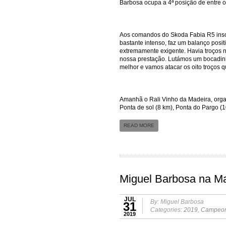
Barbosa ocupa a 4ª posição de entre os
Aos comandos do Skoda Fabia R5 inscr
bastante intenso, faz um balanço posit
extremamente exigente. Havia troços n
nossa prestação. Lutámos um bocadinh
melhor e vamos atacar os oito troços q
Amanhã o Rali Vinho da Madeira, org
Ponta de sol (8 km), Ponta do Pargo (1
READ MORE
Miguel Barbosa na Ma
JUL
By: Miguel Barbosa
31
Categories:
2019
,
Campeona
2019