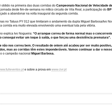
 obtido na primeira das duas corridas do
Campeonato Nacional de Velocidade de
jornada deste fim-de-semana no mítico circuito de Vila Real, a participação do
BP 
orçado a abandonar na volta inaugural da segunda corrida.
as no Tatuus PY 012 que limitaram o andamento da dupla Miguel Barbosa/Ivo Nog
 corrida era muito elevada envolvendo uma eventual luta pela vitória.
mo explica Ivo Nogueira:
“O arranque correu de forma normal mas o concorrente
o consegui evitar um toque à saída, o que forçou uma desistência prematura”.
 não nos correu bem. O resultado de ontem até acabou por ser muito positivo
dos, mas as corridas têm estes imponderáveis. Vamos continuar a dar o nosso
ado o campeão nacional
Miguel Barbosa.
ww.fulleventos.pt
e sobre a prova em
www.civr.pt