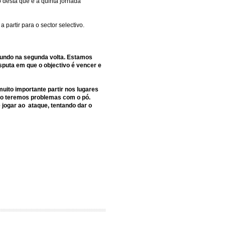
 desta que é a quinta jornada
partir para o sector selectivo.
undo na segunda volta. Estamos
puta em que o objectivo é vencer e
uito importante partir nos lugares
não teremos problemas com o pó.
 jogar ao ataque, tentando dar o