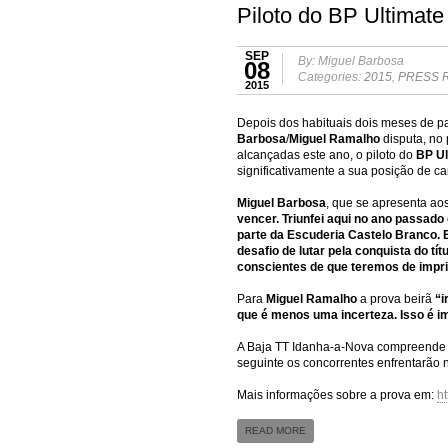
Piloto do BP Ultimate
SEP
By: Miguel Barbosa
08
Categories:
2015
,
PRESS 
2015
Depois dos habituais dois meses de p
Barbosa
/
Miguel Ramalho
disputa, no
alcançadas este ano, o piloto do
BP Ul
significativamente a sua posição de can
Miguel Barbosa
, que se apresenta a
vencer. Triunfei aqui no ano passado
parte da Escuderia Castelo Branco. 
desafio de lutar pela conquista do t
conscientes de que teremos de impr
Para
Miguel Ramalho
a prova beirã
“i
que é menos uma incerteza. Isso é i
A Baja TT Idanha-a-Nova compreende u
seguinte os concorrentes enfrentarão
Mais informações sobre a prova em:
ht
READ MORE