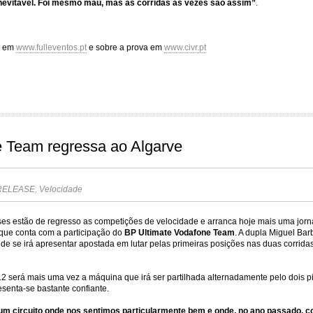
nevitável. Foi mesmo mau, mas as corridas às vezes são assim”
.
o em
www.fulleventos.pt
e sobre a prova em
www.civr.pt
 Team regressa ao Algarve
RELEASE
,
Velocidade
s estão de regresso as competições de velocidade e arranca hoje mais uma jor
que conta com
a participação do
BP Ultimate Vodafone Team
. A dupla Miguel Bar
e se irá apresentar apostada em lutar pelas primeiras posições nas duas corridas
12
será mais uma vez a máquina
que irá ser partilhada alternadamente pelo dois p
enta-se bastante confiante.
é um circuito onde nos sentimos particularmente bem e onde, no ano passado, 