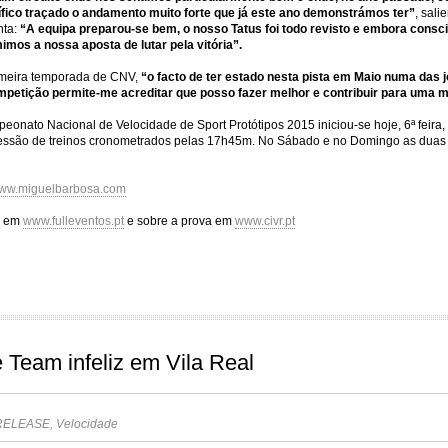
ico traçado o andamento muito forte que já este ano demonstrámos ter”
,
sali
nta:
“A equipa preparou-se bem, o nosso Tatus foi todo revisto e embora consci
mos a nossa aposta de lutar pela vitória”.
imeira temporada de CNV,
“o facto de ter estado nesta pista em Maio numa das 
ompetição permite-me acreditar que posso fazer melhor e contribuir para uma 
onato Nacional de Velocidade de Sport Protótipos 2015 iniciou-se hoje, 6ª feira,
essão de treinos cronometrados pelas 17h45m. No Sábado e no Domingo as duas
ww.miguelbarbosa.com
o em
www.fulleventos.pt
e sobre a prova em
www.civr.pt
 Team infeliz em Vila Real
RELEASE
,
Velocidade