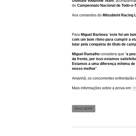
Ultimate Vodafone Team
, acompanha
do
Campeonato Nacional de Todo-o-
Aos comandos do
Mitsubishi Racing 
Para
Miguel Barbosa
“
este foi um bo
com um bom ritmo para cumprir a et
lutar pela conquista do título de cam
Miguel Ramalho
considera que “
a pos
da frente, por isso estamos satisfe
Estamos a uma diferença mínima de 2
nosso melhor
”.
Amanhã, os concorrentes enfrentarão
Mais informações sobre a prova em:
ht
READ MORE