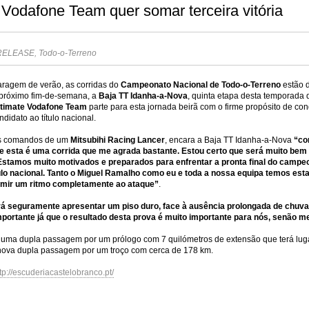
 Vodafone Team quer somar terceira vitória
RELEASE
,
Todo-o-Terreno
aragem de verão, as corridas do
Campeonato Nacional de Todo-o-Terreno
estão d
 próximo fim-de-semana, a
Baja TT Idanha-a-Nova
, quinta etapa desta temporada 
timate Vodafone Team
parte para esta jornada beirã com o firme propósito de conqu
didato ao título nacional.
os comandos de um
Mitsubihi Racing Lancer
, encara a Baja TT Idanha-a-Nova
“co
 e esta é uma corrida que me agrada bastante. Estou certo que será muito bem 
Estamos muito motivados e preparados para enfrentar a pronta final do campeo
ítulo nacional. Tanto o Miguel Ramalho como eu e toda a nossa equipa temos esta
imir um ritmo completamente ao ataque”
.
rá seguramente apresentar um piso duro, face à ausência prolongada de chuva,
mportante já que o resultado desta prova é muito importante para nós, senão 
ma dupla passagem por um prólogo com 7 quilómetros de extensão que terá lugar 
 nova dupla passagem por um troço com cerca de 178 km.
tp://escuderiacastelobranco.pt/