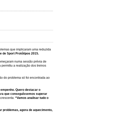
oblemas que implicaram uma reduzida
 de Sport Protótipos 2015.
 começaram numa sessão prévia de
 permitiu a realização dos treinos
ução do problema só foi encontrada ao
e empenho. Quero destacar o
para que conseguíssemos superar
crescenta:
“Vamos analisar tudo o
dar problemas, agora de aquecimento,