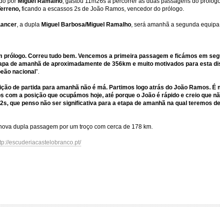
do por
Miguel Ramalho
, gastou 11m26s a percorrer as duas passagens do prólogo
Terreno
,
ficando a escassos 2s de João Ramos, vencedor do prólogo.
Lancer
, a dupla
Miguel Barbosa/Miguel Ramalho
, será amanhã a segunda equipa a 
m prólogo. Correu tudo bem. Vencemos a primeira passagem e ficámos em seg
apa de amanhã de aproximadamente de 356km e muito motivados para esta dis
peão nacional
”.
ição de partida para amanhã não é má. Partimos logo atrás do João Ramos. É m
itos com a posição que ocupámos hoje, até porque o João é rápido e creio que 
s, que penso não ser significativa para a etapa de amanhã na qual teremos de
 nova dupla passagem por um troço com cerca de 178 km.
tp://escuderiacastelobranco.pt/