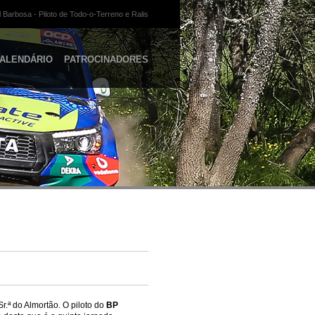
 Barbosa - Piloto de Todo-o-Terreno e Ralis
ALENDÁRIO
PATROCINADORES
Sr.ª do Almortão. O piloto do
BP