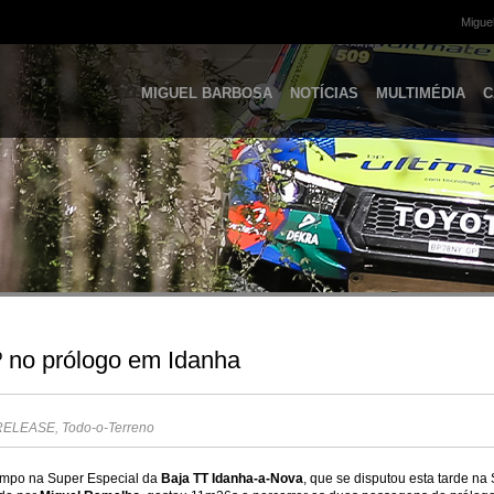
Miguel
MIGUEL BARBOSA
NOTÍCIAS
MULTIMÉDIA
C
 no prólogo em Idanha
RELEASE
,
Todo-o-Terreno
empo na Super Especial da
Baja TT Idanha-a-Nova
, que se disputou esta tarde na 