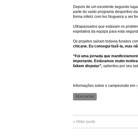
Depois de um excelente segundo lugar
parte do vasto programa desportivo da 
forma infeliz com Ivo Nogueira a ser f
Ultrapassados que estavam os problem
expetativa da equipa para esta segunda
Os projetos saíram todavia furados co
chicane. Eu consegui fazê-la, mas nã
“Foi uma jornada que manifestamente
importante. Estávamos muito motiva
faltam disputar”,
salientou por seu l
Informações sobre o campeonato em
w
READ MORE
« Older posts