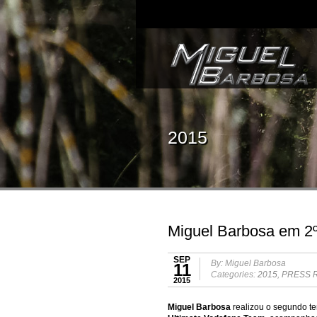
2015
Miguel Barbosa em 2º
SEP
By: Miguel Barbosa
11
Categories:
2015
,
PRESS 
2015
Miguel Barbosa
realizou o segundo t