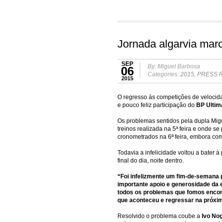
Jornada algarvia marc
SEP
By: Miguel Barbosa
06
Categories:
2015
,
PRESS 
2015
O regresso às competições de veloci
e pouco feliz participação do
BP Ultim
Os problemas sentidos pela dupla Mig
treinos realizada na 5ª feira e onde se
cronometrados na 6ª feira, embora com 
Todavia a infelicidade voltou a bater 
final do dia, noite dentro.
“Foi infelizmente um fim-de-semana 
importante apoio e generosidade da
todos os problemas que fomos enco
que aconteceu e regressar na próxim
Resolvido o problema coube a
Ivo Nog