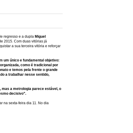
e regresso e a dupla
Miguel
de 2015. Com duas vitórias já
istar a sua terceira vitória e reforçar
m um único e fundamental objetivo:
organizada, como é tradicional por
nato e temos pela frente o grande
do a trabalhar nesse sentido,
 mas a metrologia parece estável, o
mesmo decisivo”.
na sexta-feira dia 11. No dia