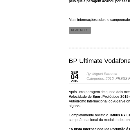
pelo que a paragem acabou por ser i
Mais informações sobre o campeonat
READ MORE
BP Ultimate Vodafone
SEP
By: Miguel Barbosa
04
Categories:
2015
,
PRESS 
2015
Após uma paragem de quase dois mese
Velocidade de Sport Protótipos 2015
Autódromo Internacional do Algarve ond
algarvia.
Completamente revisto o
Tatuus PY
0
campeão nacional da modalidade apres
“A pista internacional de Portimão 