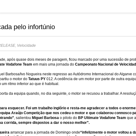
ada pelo infortúnio
RELEASE
,
Velocidade
dade, após quase dois meses de paragem, ficou marcado por uma sucessão de pr
ate Vodafone Team
em mais uma jornada do
Campeonato Nacional de Velocidade
uel Barbosa/Ivo Nogueira neste regresso ao Autódromo Internacional do Algarve
 partiu o motor do
Tatuus PY
012. A cedência de um motor por parte de outra equipa
um ritmo inferior ao que é habitual.
à porta da equipa quando, no dia seguinte, o motor se recusou a trabalhar. A resol
para esquecer. Foi um trabalho inglório e resta-me agradecer a todos o enorm
 equipa Araújo Competição que nos cedeu o motor e que colaborou connosco 
ntrando”
,
salientou
Miguel Barbosa
o piloto do
BP Ultimate Vodafone Team
que a
a corrida, sempre dispostos a dar o nosso melhor”.
ueira
arrancar para a jornada de Domingo onde
“infelizmente o motor voltou a 