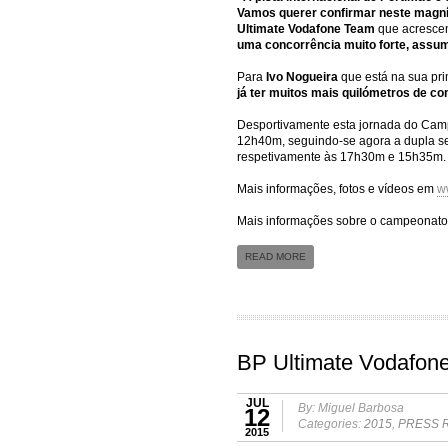
Vamos querer confirmar neste magníf
Ultimate Vodafone Team
que acresce
uma concorrência muito forte, assumi
Para
Ivo Nogueira
que está na sua pr
já ter muitos mais quilómetros de c
Desportivamente esta jornada do Campe
12h40m, seguindo-se agora a dupla s
respetivamente às 17h30m e 15h35m.
Mais informações, fotos e vídeos em
w
Mais informações sobre o campeonat
READ MORE
BP Ultimate Vodafone
JUL
By: Miguel Barbosa
12
Categories:
2015
,
PRESS 
2015