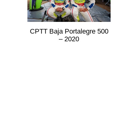
CPTT Baja Portalegre 500
– 2020