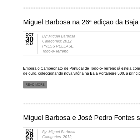
Miguel Barbosa na 26ª edição da Baja
OCT
By: Miguel Barbosa
30
Categories:
2012
,
2012
PRESS RELEASE
,
Todo-o-Terreno
Embora o Campeonato de Portugal de Todo-o-Terreno já esteja conq
de ouro, coleccionando nova vitória na Baja Portalegre 500, a princ
READ MORE
Miguel Barbosa e José Pedro Fontes 
OCT
By: Miguel Barbosa
28
Categories:
2012
,
2012