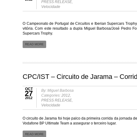
PRESS RELEASE
,
Velocidade
O Campeonato de Portugal de Circuitos e Iberian Supercars Trophy
vitória. Com este resultado a dupla Miguel Barbosa/José Pedro F
Supercars Trophy.
READ MORE
CPC/IST – Circuito de Jarama – Corri
OCT
By: Miguel Barbosa
27
Categories:
2012
,
2012
PRESS RELEASE
,
Velocidade
O circuito de Jarama foi hoje palco da primeira corrida da jornada
Vodafone BP Ultimate Team a assegurar o terceiro lugar.
READ MORE