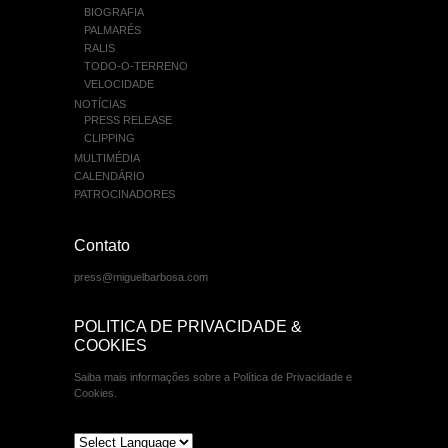
BIOGRAFIA
PALMARÉS
RALIS
TODO-O-TERRENO
VELOCIDADE
NOTÍCIAS
PRESS RELEASE
CLIPPING
MULTIMÉDIA
CALENDÁRIO
PATROCINADORES
Contato
press@miguelbarbosa.com
POLITICA DE PRIVACIDADE &
COOKIES
Saiba mais informações sobre a Política de Privacidade e
Cookies.