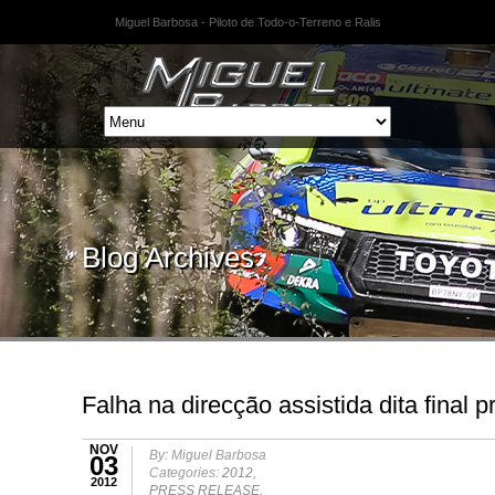
Miguel Barbosa - Piloto de Todo-o-Terreno e Ralis
Blog Archives
Falha na direcção assistida dita final 
NOV
By: Miguel Barbosa
03
Categories:
2012
,
2012
PRESS RELEASE
,