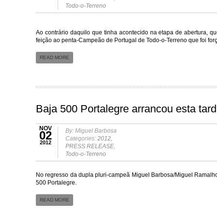
Todo-o-Terreno
Ao contrário daquilo que tinha acontecido na etapa de abertura, 
feição ao penta-Campeão de Portugal de Todo-o-Terreno que foi fo
READ MORE
Baja 500 Portalegre arrancou esta tar
NOV
By: Miguel Barbosa
02
Categories:
2012
,
2012
PRESS RELEASE
,
Todo-o-Terreno
No regresso da dupla pluri-campeã Miguel Barbosa/Miguel Ramalho,
500 Portalegre.
READ MORE