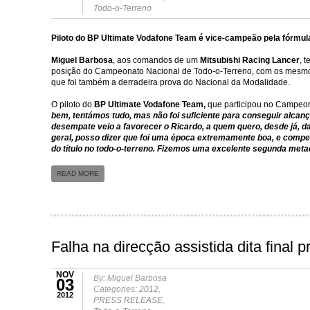
Todo-o-Terreno
Piloto do BP Ultimate Vodafone Team é vice-campeão pela fórmu
M
iguel Barbosa
, aos comandos de um
Mitsubishi Racing Lancer
, 
posição do Campeonato Nacional de Todo-o-Terreno, com os mesmos
que foi também a derradeira prova do Nacional da Modalidade.
O piloto do
BP Ultimate Vodafone Team,
que participou no Campeon
bem, tentámos tudo, mas não foi suficiente para conseguir alca
desempate veio a favorecer o Ricardo, a quem quero, desde já, 
geral, posso dizer que foi uma época extremamente boa, e compet
do título no todo-o-terreno. Fizemos uma excelente segunda met
READ MORE
Falha na direcção assistida dita final 
NOV
By: Miguel Barbosa
03
Categories:
2012
,
2012
PRESS RELEASE
,