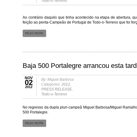
Todo-o-Terreno
Ao contrário daquilo que tinha acontecido na etapa de abertura, 
feição ao penta-Campeão de Portugal de Todo-o-Terreno que foi fo
READ MORE
Baja 500 Portalegre arrancou esta tar
NOV
By: Miguel Barbosa
02
Categories:
2012
,
2012
PRESS RELEASE
,
Todo-o-Terreno
No regresso da dupla pluri-campeã Miguel Barbosa/Miguel Ramalho,
500 Portalegre.
READ MORE