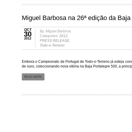
Miguel Barbosa na 26ª edição da Baja
OCT
By: Miguel Barbosa
30
Categories:
2012
,
2012
PRESS RELEASE
,
Todo-o-Terreno
Embora o Campeonato de Portugal de Todo-o-Terreno já esteja conq
de ouro, coleccionando nova vitória na Baja Portalegre 500, a princ
READ MORE