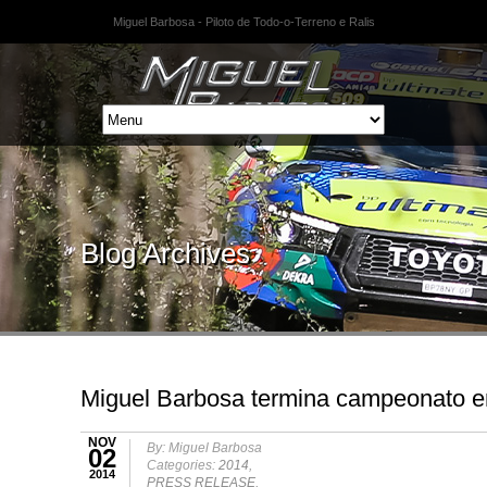
Miguel Barbosa - Piloto de Todo-o-Terreno e Ralis
Blog Archives
Miguel Barbosa termina campeonato 
NOV
By: Miguel Barbosa
02
Categories:
2014
,
2014
PRESS RELEASE
,