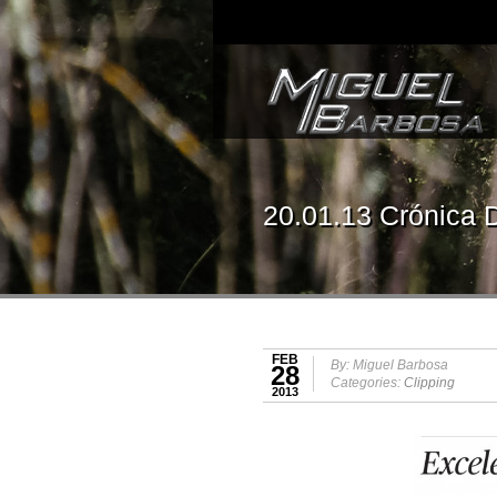
20.01.13 Crónica 
FEB
By: Miguel Barbosa
28
Categories:
Clipping
2013