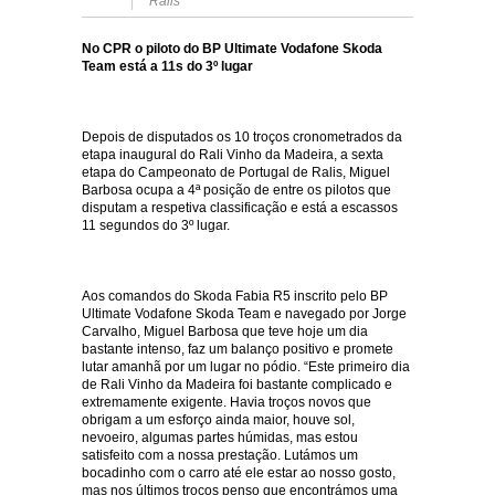
Ralis
No CPR o piloto do BP Ultimate Vodafone Skoda
Team está a 11s do 3º lugar
Depois de disputados os 10 troços cronometrados da
etapa inaugural do Rali Vinho da Madeira, a sexta
etapa do Campeonato de Portugal de Ralis, Miguel
Barbosa ocupa a 4ª posição de entre os pilotos que
disputam a respetiva classificação e está a escassos
11 segundos do 3º lugar.
Aos comandos do Skoda Fabia R5 inscrito pelo BP
Ultimate Vodafone Skoda Team e navegado por Jorge
Carvalho, Miguel Barbosa que teve hoje um dia
bastante intenso, faz um balanço positivo e promete
lutar amanhã por um lugar no pódio. “Este primeiro dia
de Rali Vinho da Madeira foi bastante complicado e
extremamente exigente. Havia troços novos que
obrigam a um esforço ainda maior, houve sol,
nevoeiro, algumas partes húmidas, mas estou
satisfeito com a nossa prestação. Lutámos um
bocadinho com o carro até ele estar ao nosso gosto,
mas nos últimos troços penso que encontrámos uma