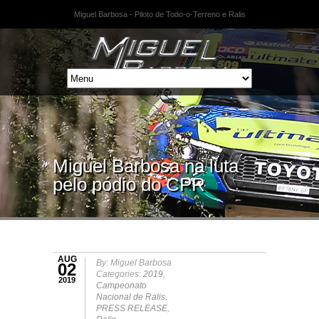
Miguel Barbosa - Piloto de Todo-o-Terreno e Ralis
Miguel Barbosa na luta
pelo pódio do CPR
AUG
By: Miguel Barbosa
02
Categories:
2019
,
2019
Campeonato
Nacional de Ralis
,
PRESS RELEASE
,