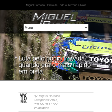
Miguel Barbosa - Piloto de Todo-o-Terreno e Ralis
Luta pelo pódio travada
quando era o mais rápido
em pista
MAY
By: Miguel Barbosa
10
Categories:
2015
,
2015
PRESS RELEASE
,
Velocidade