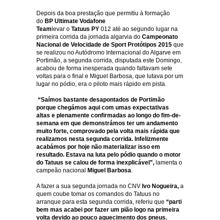
Depois da boa prestação que permitiu à formação
do
BP Ultimate Vodafone
Team
levar o
Tatuus
PY
012
até ao segundo lugar
na
primeira corrida da jornada algarvia do
Campeonato
Nacional de Velocidade de Sport Protótipos 2015
que
se realizou no Autódromo Internacional do Algarve em
Portimão, a segunda corrida, disputada este Domingo,
acabou de forma inesperada quando faltavam sete
voltas para o final e Miguel Barbosa, que lutava por um
lugar no pódio, era o piloto mais rápido em pista.
“Saímos bastante desapontados de Portimão
porque chegámos aqui com umas expectativas
altas e plenamente confirmadas ao longo do fim-de-
semana em que demonstrámos ter um andamento
muito forte, comprovado pela volta mais rápida que
realizamos nesta segunda corrida. Infelizmente
acabámos por hoje não materializar isso em
resultado. Estava na luta pelo pódio quando o motor
do Tatuus se calou de forma inexplicável”,
lamenta o
campeão nacional
Miguel Barbosa
.
A fazer a sua segunda jornada no CNV
Ivo Nogueira,
a
quem coube tomar os comandos do Tatuus no
arranque para esta segunda corrida, referiu que
“parti
bem mas acabei por fazer um pião logo na primeira
volta devido ao pouco aquecimento dos pneus.