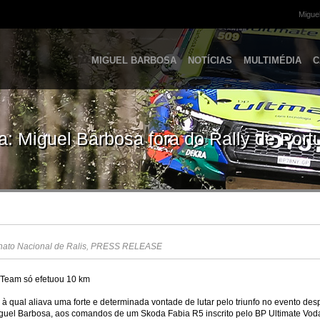
Miguel
MIGUEL BARBOSA
NOTÍCIAS
MULTIMÉDIA
C
za: Miguel Barbosa fora do Rally de Port
to Nacional de Ralis
,
PRESS RELEASE
 Team só efetuou 10 km
 qual aliava uma forte e determinada vontade de lutar pelo triunfo no evento des
iguel Barbosa, aos comandos de um Skoda Fabia R5 inscrito pelo BP Ultimate Vo