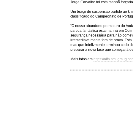
Jorge Carvalho foi esta manhã forçado 
Um braço de suspensão partido ao km 1
classificado do Campeonato de Portug
“O nosso abandono prematuro do Vodaf
partida fantástica esta manhã em Coi
segurança necessária para não cometer
irremediavelmente fora de prova. Esta 
mas que infelizmente terminou cedo de
preparar a nova fase que começa já de
Mais fotos em
https://aifa.smugmug.co