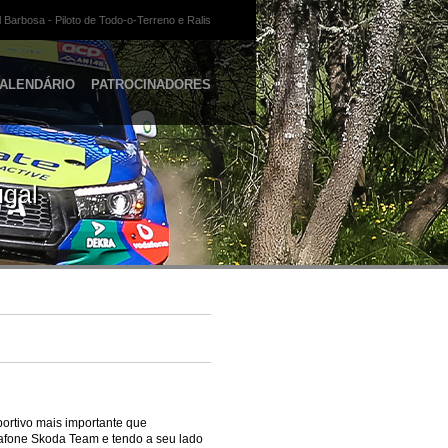
 Barbosa - Piloto de Todo-o-Terreno e Ralis
ALENDÁRIO
PATROCINADORES
ugal
portivo mais importante que
dafone Skoda Team e tendo a seu lado