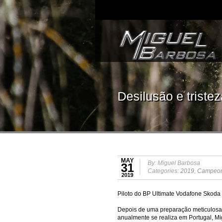
Desilusão e triste
MAY
By: Miguel Barbosa
31
Categories:
2019
,
Campeona
2019
Piloto do BP Ultimate Vodafone Skoda
Depois de uma preparação meticulosa à
anualmente se realiza em Portugal, M