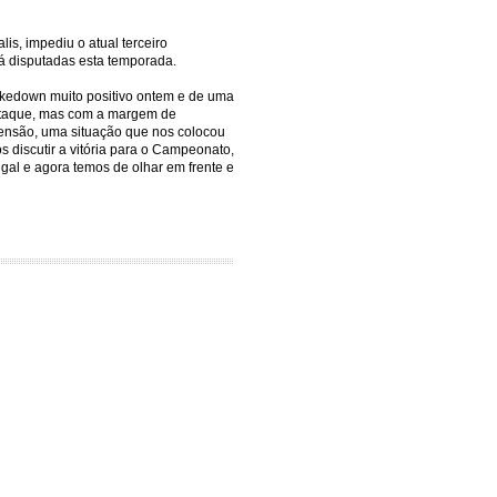
s, impediu o atual terceiro
á disputadas esta temporada.
akedown muito positivo ontem e de uma
 ataque, mas com a margem de
pensão, uma situação que nos colocou
s discutir a vitória para o Campeonato,
gal e agora temos de olhar em frente e