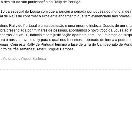
a desistir da sua participação no Rally de Portugal.
0 da especial da Lousã com que arrancou a jornada portuguesa do mundial de rali
al de Ralis de confirmar o excelente andamento que tem evidenciado nas provas j
one Rally de Portugal é uma desilusão e uma enorme tristeza. Depois de um sh
mbra presenciada por milhares de pessoas, abordámos o novo troço da Lousã ao
 erros. Ao km 10, todavia e sem justificação aparente partiu-se um braço de sus
era a nossa prova, o rally para o qual nos tínhamos preparado de forma a podermo
mais. Com este Rally de Portugal termina a fase de terra do Campeonato de Portu
ntro de três semanas”, referiu Miguel Barbosa.
m/Motorsport/Miguel-Barbosa