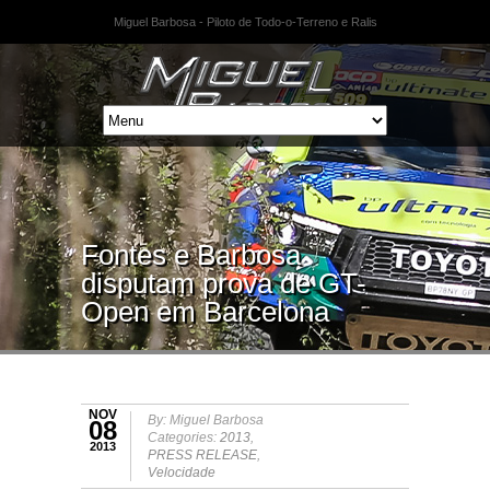
Miguel Barbosa - Piloto de Todo-o-Terreno e Ralis
Fontes e Barbosa
disputam prova de GT-
Open em Barcelona
NOV
By: Miguel Barbosa
08
Categories:
2013
,
2013
PRESS RELEASE
,
Velocidade