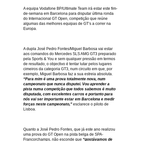
A equipa Vodafone BP/Ultimate Team irá estar este fim-
de-semana em Barcelona para disputar última ronda
do Internacional GT Open, competição que reúne
algumas das melhores equipas de GT’s a correr na
Europa.
A dupla José Pedro Fontes/Miguel Barbosa vai estar
aos comandos do Mercedes SLS AMG GT3 preparado
pela Sports & You e sem qualquer pressão em termos
de resultado, o objectivo é tentar lutar pelos lugares
cimeiros da categoria GT3, num circuito em que, por
exemplo, Miguel Barbosa faz a sua estreia absoluta.
“Para mim é uma prova totalmente nova, num
campeonato que nunca disputei. Vou aprender a
pista numa competição que todos sabemos é muito
disputada, com excelentes carros e portanto para
nós vai ser importante estar em Barcelona e medir
forças neste campeonato,”
esclarece o piloto de
Lisboa.
Quanto a José Pedro Fontes, que já este ano realizou
uma prova do GT Open na pista belga de SPA-
Francorchamps, não esconde que
“gostávamos de