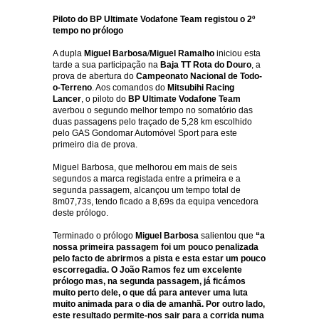
Piloto do BP Ultimate Vodafone Team registou o 2º
tempo no prólogo
A dupla
Miguel Barbosa
/
Miguel Ramalho
iniciou esta
tarde a sua participação na
Baja TT Rota do Douro
, a
prova de abertura do
Campeonato Nacional de Todo-
o-Terreno
. Aos comandos do
Mitsubihi Racing
Lancer
, o piloto do
BP Ultimate Vodafone Team
averbou o segundo melhor tempo no somatório das
duas passagens pelo traçado de 5,28 km escolhido
pelo GAS Gondomar Automóvel Sport para este
primeiro dia de prova.
Miguel Barbosa, que melhorou em mais de seis
segundos a marca registada entre a primeira e a
segunda passagem, alcançou um tempo total de
8m07,73s, tendo ficado a 8,69s da equipa vencedora
deste prólogo.
Terminado o prólogo
Miguel Barbosa
salientou que
“a
nossa primeira passagem foi um pouco penalizada
pelo facto de abrirmos a pista e esta estar um pouco
escorregadia. O João Ramos fez um excelente
prólogo mas, na segunda passagem, já ficámos
muito perto dele, o que dá para antever uma luta
muito animada para o dia de amanhã. Por outro lado,
este resultado permite-nos sair para a corrida numa