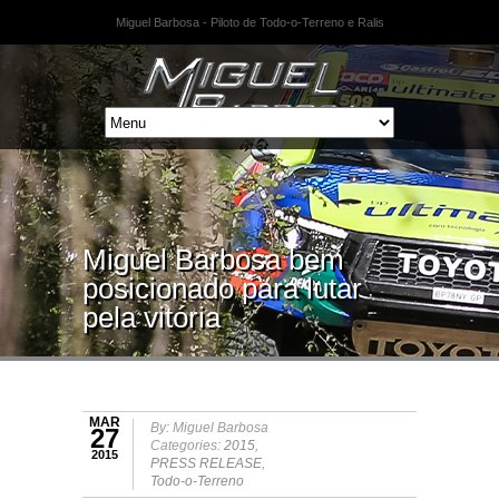
Miguel Barbosa - Piloto de Todo-o-Terreno e Ralis
Miguel Barbosa bem
posicionado para lutar
pela vitória
MAR
By: Miguel Barbosa
27
Categories:
2015
,
2015
PRESS RELEASE
,
Todo-o-Terreno