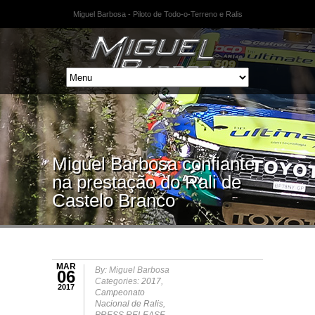
Miguel Barbosa - Piloto de Todo-o-Terreno e Ralis
Miguel Barbosa confiante
na prestação do Rali de
Castelo Branco
MAR
By: Miguel Barbosa
06
Categories:
2017
,
2017
Campeonato
Nacional de Ralis
,