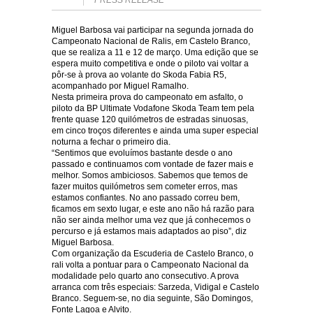
PRESS RELEASE
Miguel Barbosa vai participar na segunda jornada do
Campeonato Nacional de Ralis, em Castelo Branco,
que se realiza a 11 e 12 de março. Uma edição que se
espera muito competitiva e onde o piloto vai voltar a
pôr-se à prova ao volante do Skoda Fabia R5,
acompanhado por Miguel Ramalho.
Nesta primeira prova do campeonato em asfalto, o
piloto da BP Ultimate Vodafone Skoda Team tem pela
frente quase 120 quilómetros de estradas sinuosas,
em cinco troços diferentes e ainda uma super especial
noturna a fechar o primeiro dia.
“Sentimos que evoluímos bastante desde o ano
passado e continuamos com vontade de fazer mais e
melhor. Somos ambiciosos. Sabemos que temos de
fazer muitos quilómetros sem cometer erros, mas
estamos confiantes. No ano passado correu bem,
ficamos em sexto lugar, e este ano não há razão para
não ser ainda melhor uma vez que já conhecemos o
percurso e já estamos mais adaptados ao piso”, diz
Miguel Barbosa.
Com organização da Escuderia de Castelo Branco, o
rali volta a pontuar para o Campeonato Nacional da
modalidade pelo quarto ano consecutivo. A prova
arranca com três especiais: Sarzeda, Vidigal e Castelo
Branco. Seguem-se, no dia seguinte, São Domingos,
Fonte Lagoa e Alvito.