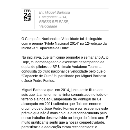
FEB
By: Miguel Barbosa
24
Categories:
2014
,
2015
PRESS RELEASE
,
Velocidade
O Campeão Nacional de Velocidade foi distinguido
com o prémio “Piloto Nacional 2014” na 12ª edição da
iniciativa “Capacetes de Ouro”.
Na iniciativa, que tem como promotor o semanário Auto
Hoje, foi homenageado o excelente desempenho da
dupla de pilotos do BP Ultimate Vodafone Team na
conquista do título nacional de velocidade pelo que o
“Capacete de Ouro” foi partilhado por Miguel Barbosa
e José Pedro Fontes.
Miguel Barbosa que, em 2014, juntou este título aos
seis que já anteriormente tinha conquistado no todo-o-
terreno e ainda ao Campeonato de Portugal de GT
alcançado em 2011 salientou que “foi com enorme
orgulho que o José Pedro Fontes e eu recebemos este
prémio que não é mais do que o reconhecimento pelo
nosso trabalho desenvolvido ao longo do último ano. É
muito gratificante sentir que a nossa competitividade,
persistência e dedicação foram reconhecidos” e