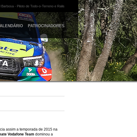
 Barbosa - Piloto de Todo-o-Terreno e Ralis
ALENDÁRIO
PATROCINADORES
icia assim a temporada de 2015 na
mate Vodafone Team
dominou a