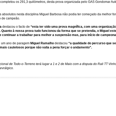
s e completou os 291,3 quilómetros, desta prova organizada pelo GAS Gondomar A
ulos absolutos nesta disciplina Miguel Barbosa não podia ter começado da melhor 
lo de campeão.
a
destacou o facto de
“esta ter sido uma prova magnífica, com uma organização
. Quanto à nossa prova tudo funcionou da forma que se pretendia, o Miguel est
 continuar a trabalhar para melhor a suspensão mas, para início de campeonato
de um ano de paragem
Miguel Ramalho
destacou
“a qualidade do percurso que s
mais cautelosos porque não valia a pena forçar o andamento”.
onal de Todo-o-Terreno terá lugar a 1 e 2 de Maio com a disputa do Rali TT Vin
vrálgico.