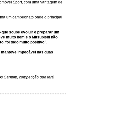
utomóvel Sport, com uma vantagem de
forma um campeonato onde o principal
 que soube evoluir e preparar um
eve muito bem e o Mitsubishi não
, foi tudo muito positivo”
.
e manteve impecável nas duas
hos Carmim, competição que terá