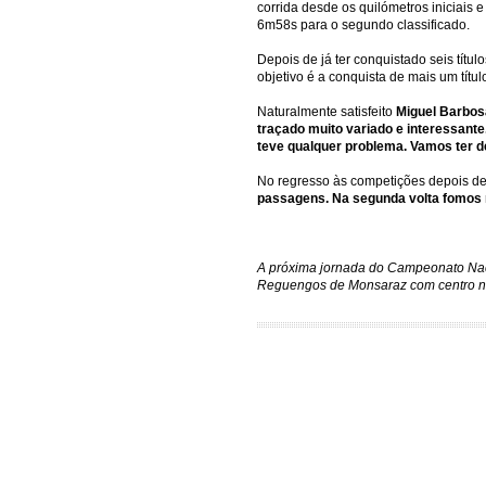
corrida desde os quilómetros iniciai
6m58s para o segundo classificado.
Depois de já ter conquistado seis tít
objetivo é a conquista de mais um títu
Naturalmente satisfeito
Miguel Barbos
traçado muito variado e interessante
teve qualquer problema. Vamos ter de
No regresso às competições depois 
passagens. Na segunda volta fomos 
A próxima jornada do Campeonato Naci
Reguengos de Monsaraz com centro ne