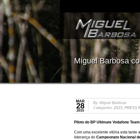
Miguel Barbosa con
MAR
By: Miguel Barbosa
28
Categories:
2015
,
PRESS 
2015
Piloto do BP Ultimate Vodafone Tea
Com uma excelente vitória esta tarde
liderança do
Campeonato Nacional de