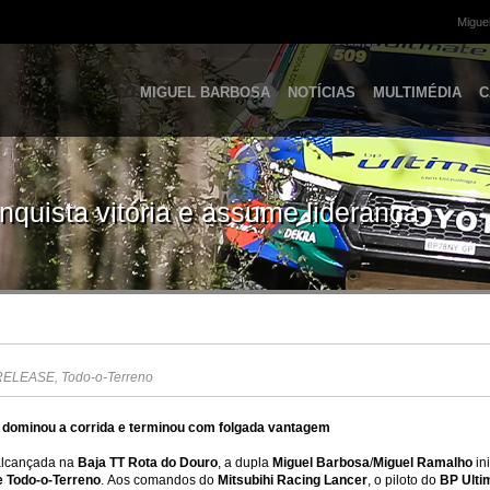
Miguel
MIGUEL BARBOSA
NOTÍCIAS
MULTIMÉDIA
C
quista vitória e assume liderança
RELEASE
,
Todo-o-Terreno
m dominou a corrida e terminou com folgada vantagem
 alcançada na
Baja TT Rota do Douro
, a dupla
Miguel Barbosa
/
Miguel Ramalho
in
 Todo-o-Terreno
. Aos comandos do
Mitsubihi Racing Lancer
, o piloto do
BP Ulti