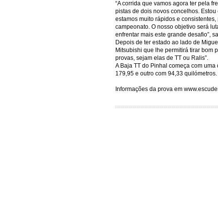
“A corrida que vamos agora ter pela fr
pistas de dois novos concelhos. Estou
estamos muito rápidos e consistentes,
campeonato. O nosso objetivo será lut
enfrentar mais este grande desafio”, s
Depois de ter estado ao lado de Migu
Mitsubishi que lhe permitirá tirar bom
provas, sejam elas de TT ou Ralis”.
A Baja TT do Pinhal começa com uma d
179,95 e outro com 94,33 quilómetros.
Informações da prova em www.escuder