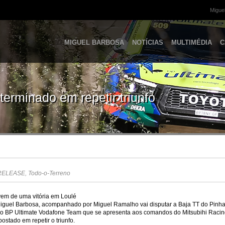
Miguel
MIGUEL BARBOSA
NOTÍCIAS
MULTIMÉDIA
C
erminado em repetir triunfo
RELEASE
,
Todo-o-Terreno
vem de uma vitória em Loulé
iguel Barbosa, acompanhado por Miguel Ramalho vai disputar a Baja TT do Pinh
 do BP Ultimate Vodafone Team que se apresenta aos comandos do Mitsubihi Raci
ostado em repetir o triunfo.