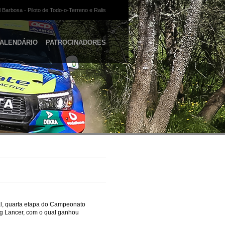
 Barbosa - Piloto de Todo-o-Terreno e Ralis
ALENDÁRIO
PATROCINADORES
al, quarta etapa do Campeonato
ng Lancer, com o qual ganhou