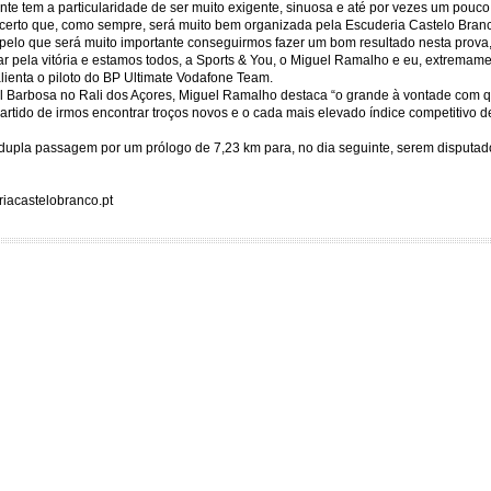
ente tem a particularidade de ser muito exigente, sinuosa e até por vezes um pouc
 certo que, como sempre, será muito bem organizada pela Escuderia Castelo Bran
 pelo que será muito importante conseguirmos fazer um bom resultado nesta prova,
ar pela vitória e estamos todos, a Sports & You, o Miguel Ramalho e eu, extrema
alienta o piloto do BP Ultimate Vodafone Team.
el Barbosa no Rali dos Açores, Miguel Ramalho destaca “o grande à vontade com 
 partido de irmos encontrar troços novos e o cada mais elevado índice competitivo
upla passagem por um prólogo de 7,23 km para, no dia seguinte, serem disputad
iacastelobranco.pt