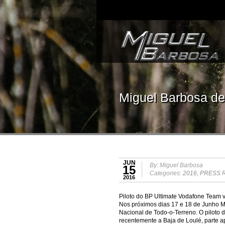
Miguel Barbosa det
JUN
By: Miguel Barbosa
15
Categories:
2016
,
PRESS 
2016
Piloto do BP Ultimate Vodafone Team 
Nos próximos dias 17 e 18 de Junho M
Nacional de Todo-o-Terreno. O piloto
recentemente a Baja de Loulé, parte ap