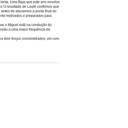
o lenta. Uma Baja que este ano envolve
co O resultado de Loulé confirmou que
 antes de atacarmos a ponta final do
mente motivados e preparados para
que o Miguel está na condução do
 devido a uma maior frequência de
os dois troços cronometrados, um com