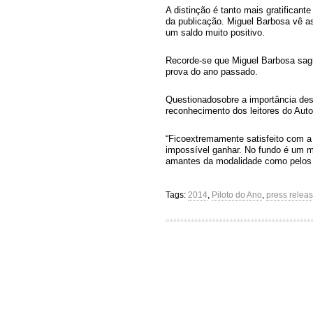
A distinção é tanto mais gratificant
da publicação. Miguel Barbosa vê a
um saldo muito positivo.
Recorde-se que Miguel Barbosa sagr
prova do ano passado.
Questionadosobre a importância dest
reconhecimento dos leitores do Aut
“Ficoextremamente satisfeito com a
impossível ganhar. No fundo é um 
amantes da modalidade como pelos jo
Tags:
2014
,
Piloto do Ano
,
press relea