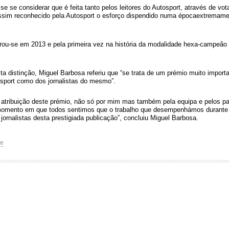
e se se considerar que é feita tanto pelos leitores do Autosport, através de v
ssim reconhecido pela Autosport o esforço dispendido numa épocaextremame
ou-se em 2013 e pela primeira vez na história da modalidade hexa-campeão 
a distinção, Miguel Barbosa referiu que “se trata de um prémio muito import
osport como dos jornalistas do mesmo”.
 atribuição deste prémio, não só por mim mas também pela equipa e pelos pat
momento em que todos sentimos que o trabalho que desempenhámos durante o
rnalistas desta prestigiada publicação”, concluiu Miguel Barbosa.
se