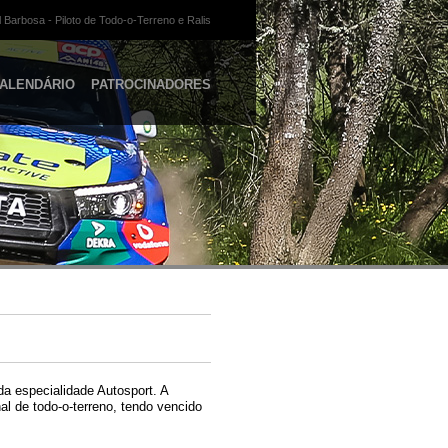
 Barbosa - Piloto de Todo-o-Terreno e Ralis
ALENDÁRIO
PATROCINADORES
da especialidade Autosport. A
l de todo-o-terreno, tendo vencido