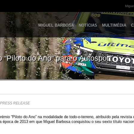
Miguel
MIGUEL BARBOSA
NOTÍCIAS
MULTIMÉDIA
C
 “Piloto do Ano” para o Autosport
PRESS RELEASE
émio “Piloto do Ano” na modalidade de todo-o-terreno, atribuído pela revista 
 época de 2013 em que Miguel Barbosa conquistou o seu sexto título naciona