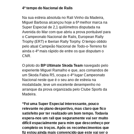
4º tempo do Nacional de Ralis
Na sua estreia absoluta no Rali Vinho da Madeira,
Miguel Barbosa alcançou hoje a 6ª melhor marca na
Super Especial de 2,1 quilómetros disputada na
Avenida do Mar com que abriu a prova pontuável para
o Campeonato Nacional de Ralis, European Rally
Trophy (ERT) e Iberian Rally Torphy. O tempo obtido
pelo atual Campeão Nacional de Todo-o-Terreno foi
ainda o 4º mais rápido de entre os que disputam o
CNR.
O piloto do
BP Ultimate Skoda Team
navegado pelo
experiente Miguel Ramalho e que, aos comandos de
um Skoda Fabia R5, ocupa o 4º lugar Campeonato
Nacional neste que é o seu ano de estreia na
modalidade, teve um excelente desempenho no
arranque da prova organizada pelo Clube Sports da
Madeira.
“Foi uma Super Especial interessante, pouco
relevante no plano desportivo, mas claro que fico
satisfeito por ter realizado um bom tempo. Todavia
espera-nos um rali que seguramente vai ser muito
difícil espacialmente para mim que desconheço por
completo os troços. Após os reconhecimentos que
fiz estou ainda mais convencido que este vai ser o