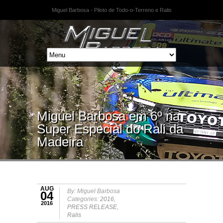
Miguel Barbosa - Piloto de Todo-o-Terreno e Ralis
Miguel Barbosa em 6º na
Super Especial do Rali da
Madeira
AUG
By: Miguel Barbosa
04
Categories:
2016
,
2016
PRESS RELEASE
,
Ralis