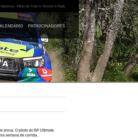
 Barbosa - Piloto de Todo-o-Terreno e Ralis
ALENDÁRIO
PATROCINADORES
ar
e prova. O piloto do BP Ultimate
ira semana de corrida.