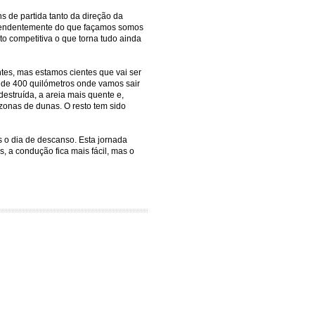
ns de partida tanto da direção da
ndependentemente do que façamos somos
to competitiva o que torna tudo ainda
ntes, mas estamos cientes que vai ser
ca de 400 quilómetros onde vamos sair
estruída, a areia mais quente e,
zonas de dunas. O resto tem sido
s o dia de descanso. Esta jornada
 a condução fica mais fácil, mas o