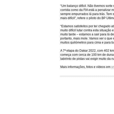
“Um balanço difícil. Não tivemos sorte 
corrida como da FIA está a penalizar m
sempre empurrados lá para trás. Tem si
mais difícil”, refere o piloto do BP Ul
“Estamos satisfeitos por ter chegado a
muito difícil lutar contra esta situaç
muito tarde – estamos a sair para lá d
portanto, mais mole. Vamos ver o que
muitos quilómetros para cima e para b
A 7ª etapa do Dakar 2022, com 402 km 
começa com cerca de 100 km de dunas 
labirinto de pistas vai exigir muito da
Mais informações, fotos e vídeos em
w