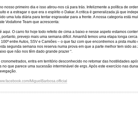
no nosso primeiro dia e isso atirou-nos cá para trás. Infelizmente a política de orde
uito e a estragar o que era o espírito o Dakar. A critica é generalizada já que i
do uma luta diária para tentar esgravatar para a frente. A nossa categoria está mui
timate Vodafone Team que acrescenta:
té aqui. O carro foi hoje todo refeito de cima a baixo e nesse aspeto estamos conte
ão e, portanto, prevejo mais uma semana difícil. Amanhã temos uma etapa longa cer
e 100º entre Autos, SSV e Camiões – o que faz com que encontremos a pista muito d
 esta segunda semana nos reserva numa prova em que a parte melhor tem sido as 
aixo que não nos têm dado grande prazer “.
cronometrados, entra em território desconhecido no retomar das hostilidades apó
no que parece uma sucessão interminável de ergs. Após este exercício nas dunas,
 navegação.
ww.facebook.com/MiguelBarbosa.official