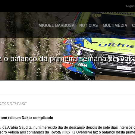
Miguel
MIGUEL BARBOSA
NOTÍCIAS
MULTIMÉDIA
C
z o balanço da primeira semana de Dak
RESS RELEASE
m tem tido um Dakar complicado
l da Arábia Saudita, num merecido dia de descanso depois de sete dias intensos d
ro Velosa aos comandos da Toyota Hilux T1 Overdrive faz o balanço desta prime