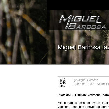
Miguel Barbosa fa
JAN
By: Miguel Barbosa
08
Categories:
2022
,
Dakar
,
P
2022
Piloto do BP Ultimate Vodafone Tea
Miguel Barbosa está em Riyadh, capita
Vodafone Team que é navegado por Ped