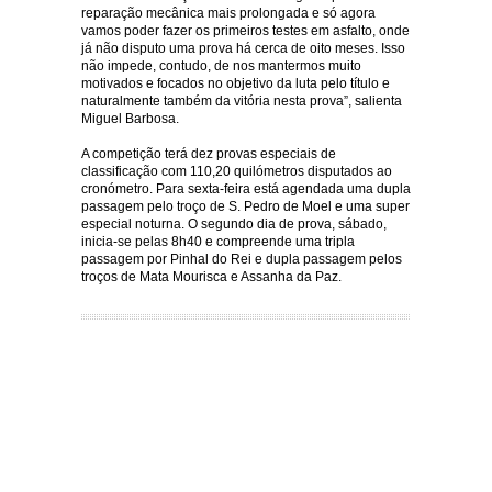
reparação mecânica mais prolongada e só agora
vamos poder fazer os primeiros testes em asfalto, onde
já não disputo uma prova há cerca de oito meses. Isso
não impede, contudo, de nos mantermos muito
motivados e focados no objetivo da luta pelo título e
naturalmente também da vitória nesta prova”, salienta
Miguel Barbosa.
A competição terá dez provas especiais de
classificação com 110,20 quilómetros disputados ao
cronómetro. Para sexta-feira está agendada uma dupla
passagem pelo troço de S. Pedro de Moel e uma super
especial noturna. O segundo dia de prova, sábado,
inicia-se pelas 8h40 e compreende uma tripla
passagem por Pinhal do Rei e dupla passagem pelos
troços de Mata Mourisca e Assanha da Paz.