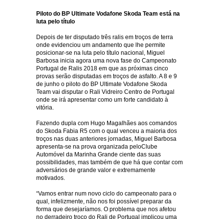
Piloto do
BP Ultimate Vodafone Skoda Team
está na
luta pelo título
Depois de ter disputado três ralis em troços de terra
onde evidenciou um andamento que lhe permite
posicionar-se na luta pelo título nacional, Miguel
Barbosa inicia agora uma nova fase do Campeonato
Portugal de Ralis 2018 em que as próximas cinco
provas serão disputadas em troços de asfalto. A 8 e 9
de junho o piloto do BP Ultimate Vodafone Skoda
Team vai disputar o Rali Vidreiro Centro de Portugal
onde se irá apresentar como um forte candidato à
vitória.
Fazendo dupla com Hugo Magalhães aos comandos
do Skoda Fabia R5 com o qual venceu a maioria dos
troços nas duas anteriores jornadas, Miguel Barbosa
apresenta-se na prova organizada peloClube
Automóvel da Marinha Grande ciente das suas
possibilidades, mas também de que há que contar com
adversários de grande valor e extremamente
motivados.
“Vamos entrar num novo ciclo do campeonato para o
qual, infelizmente, não nos foi possível preparar da
forma que desejaríamos. O problema que nos afetou
no derradeiro troço do Rali de Portugal implicou uma