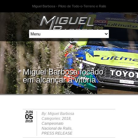
Miguel Barbosa - Piloto de Todo-o-Terreno e Ralis
Miguel Barbosa focado
em alcançar a vitória
JUN
By: Miguel Barbosa
05
Categories:
2018
,
2018
Campeonato
Nacional de Ralis
,
PRESS RELEASE