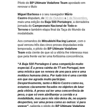
Piloto do
BP Ultimate Vodafone Team
apostado em
renovar o título
Miguel Barbosa
e o seu navegador
Mário
Castro
disputam, de
30 de Outubro
a
1 de Novembro
,
mais uma edição da
Baja 500 Portalegre
,
a derradeira
jornada do
Campeonato Nacional de Todo-o-
Terreno
e também etapa final da Taça do Mundo da
modalidade.
Aos comandos do
Mitsubishi Racing Lancer
, com o
qual venceu três das cinco provas disputadas esta
temporada, o piloto do
BP Ultimate Vodafone
Team
esta ciente de que só a vitória lhe interessa mas
que pela frente vai ter uma fortíssima concorrência.
“
A Baja 500 Portalegre é uma competição muito
especial. É a prova rainha do TT em Portugal, tem
uma mística que se renova de ano para ano e uma
moldura humana única. Por tudo isto é uma corrida
em que me agrada muito participar.
Desportivamente, tanto o Mário Castro como eu,
estamos claramente focados no objetivo de lutar
pela vitória. A prova vai ter uma concorrência de
peso, o que só vem abrilhantar a corrida e a
modalidade, mas para nós não deixa de, no aspeto
desportivo, ser uma prova como as outras: é para
vencer
”,
salienta o piloto do
BP Ultimate Vodafone