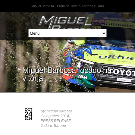
Miguel Barbosa - Piloto de Todo-o-Terreno e Ralis
Miguel Barbosa focado na
vitória
OCT
By: Miguel Barbosa
24
Categories:
2014
,
2014
PRESS RELEASE
,
Todo-o-Terreno