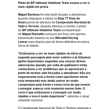
Piloto do BP Ultimate Vodafone Team estava a ser o
mais rápido em prova
Miguel Barbosa
foi esta tarde forçado a abandonar
quando disputava a vitória na
Baja TT Rota do
Douro
prova de abertura do
Campeonato Nacional de
Todo-o-Terreno
. Quando liderava a corrida, o piloto
do
BP Ultimate Vodafone Team
acompanhado
de
Miguel Ramalho
começou por ficar com apenas
transmissão traseira no seu
Mitsubihi Racing
Lancer
para depois para de forma definitiva em plena
Serra do Marão.
“Estávamos a ser os mais rápidos no início da
segunda passagem pelo setor seletivo e já tínhamos
ganho importantes segundos aos nossos diretos
adversários quando, por volta do quilómetro trinta
começámos a ter problemas que se agravaram a
ponto de termos sido forçados a abandonar. Não era
seguramente esta a forma como queríamos iniciar
esta temporada mas ainda vamos ter muito
campeonato pela frente e estou certo de que iremos
conseguir superar este momento menos bom. O
certo é que estávamos a conseguir ser muito
rápidos e isso é muito importante”
, salientou o atual
campeão nacional.
O Campeonato Nacional de Todo-o-Terreno regressa a