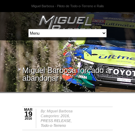
Miguel Barbosa - Piloto de Todo-o-Terreno e Ralis
Miguel Barbosa forçado a
abandonar
MAR
By: Miguel Barbosa
19
Categories:
2016
,
2016
PRESS RELEASE
,
Todo-o-Terreno