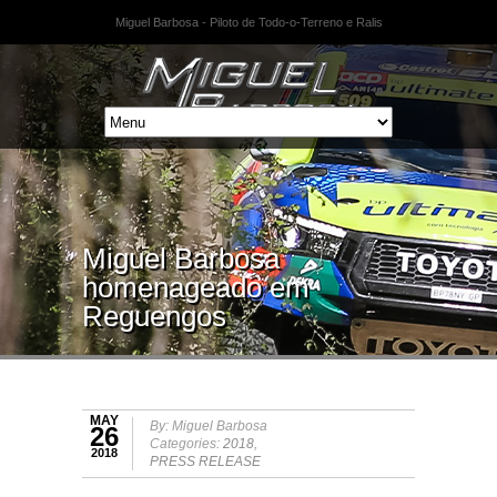
Miguel Barbosa - Piloto de Todo-o-Terreno e Ralis
Miguel Barbosa
homenageado em
Reguengos
MAY
By: Miguel Barbosa
26
Categories:
2018
,
2018
PRESS RELEASE