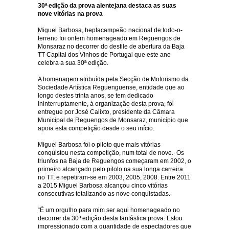
30ª edição da prova alentejana destaca as suas
nove vitórias na prova
Miguel Barbosa, heptacampeão nacional de todo-o-
terreno foi ontem homenageado em Reguengos de
Monsaraz no decorrer do desfile de abertura da Baja
TT Capital dos Vinhos de Portugal que este ano
celebra a sua 30ª edição.
A homenagem atribuída pela Secção de Motorismo da
Sociedade Artística Reguenguense, entidade que ao
longo destes trinta anos, se tem dedicado
ininterruptamente, à organização desta prova, foi
entregue por José Calixto, presidente da Câmara
Municipal de Reguengos de Monsaraz, município que
apoia esta competição desde o seu início.
Miguel Barbosa foi o piloto que mais vitórias
conquistou nesta competição, num total de nove. Os
triunfos na Baja de Reguengos começaram em 2002, o
primeiro alcançado pelo piloto na sua longa carreira
no TT, e repetiram-se em 2003, 2005, 2008. Entre 2011
a 2015 Miguel Barbosa alcançou cinco vitórias
consecutivas totalizando as nove conquistadas.
“É um orgulho para mim ser aqui homenageado no
decorrer da 30ª edição desta fantástica prova. Estou
impressionado com a quantidade de espectadores que