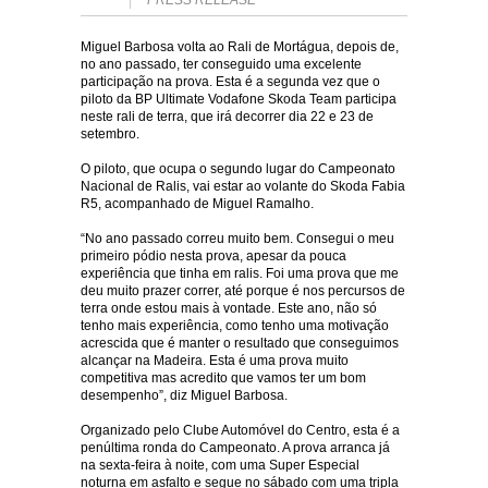
PRESS RELEASE
Miguel Barbosa volta ao Rali de Mortágua, depois de,
no ano passado, ter conseguido uma excelente
participação na prova. Esta é a segunda vez que o
piloto da BP Ultimate Vodafone Skoda Team participa
neste rali de terra, que irá decorrer dia 22 e 23 de
setembro.
O piloto, que ocupa o segundo lugar do Campeonato
Nacional de Ralis, vai estar ao volante do Skoda Fabia
R5, acompanhado de Miguel Ramalho.
“No ano passado correu muito bem. Consegui o meu
primeiro pódio nesta prova, apesar da pouca
experiência que tinha em ralis. Foi uma prova que me
deu muito prazer correr, até porque é nos percursos de
terra onde estou mais à vontade. Este ano, não só
tenho mais experiência, como tenho uma motivação
acrescida que é manter o resultado que conseguimos
alcançar na Madeira. Esta é uma prova muito
competitiva mas acredito que vamos ter um bom
desempenho”, diz Miguel Barbosa.
Organizado pelo Clube Automóvel do Centro, esta é a
penúltima ronda do Campeonato. A prova arranca já
na sexta-feira à noite, com uma Super Especial
noturna em asfalto e segue no sábado com uma tripla