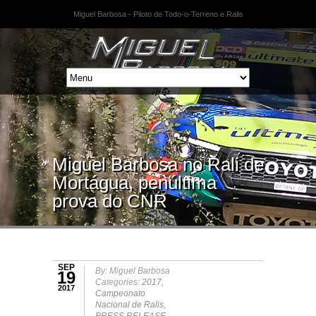
Miguel Barbosa - Piloto de Todo-o-Terreno e Ralis
Miguel Barbosa no Rali de
Mortágua, penúltima
prova do CNR
SEP
By: Miguel Barbosa
19
Categories:
2017
,
2017
Campeonato
Nacional de Ralis
,