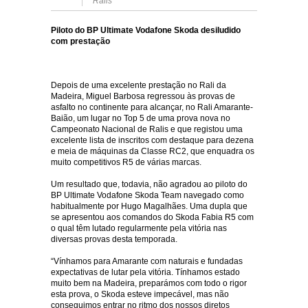
Ralis
Piloto do BP Ultimate Vodafone Skoda desiludido
com prestação
Depois de uma excelente prestação no Rali da
Madeira, Miguel Barbosa regressou às provas de
asfalto no continente para alcançar, no Rali Amarante-
Baião, um lugar no Top 5 de uma prova nova no
Campeonato Nacional de Ralis e que registou uma
excelente lista de inscritos com destaque para dezena
e meia de máquinas da Classe RC2, que enquadra os
muito competitivos R5 de várias marcas.
Um resultado que, todavia, não agradou ao piloto do
BP Ultimate Vodafone Skoda Team navegado como
habitualmente por Hugo Magalhães. Uma dupla que
se apresentou aos comandos do Skoda Fabia R5 com
o qual têm lutado regularmente pela vitória nas
diversas provas desta temporada.
“Vínhamos para Amarante com naturais e fundadas
expectativas de lutar pela vitória. Tínhamos estado
muito bem na Madeira, preparámos com todo o rigor
esta prova, o Skoda esteve impecável, mas não
conseguimos entrar no ritmo dos nossos diretos