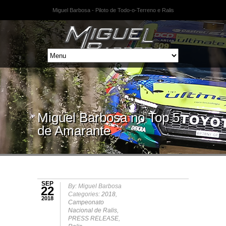
Miguel Barbosa - Piloto de Todo-o-Terreno e Ralis
Miguel Barbosa no Top 5
de Amarante
SEP
By: Miguel Barbosa
22
Categories:
2018
,
2018
Campeonato
Nacional de Ralis
,
PRESS RELEASE
,