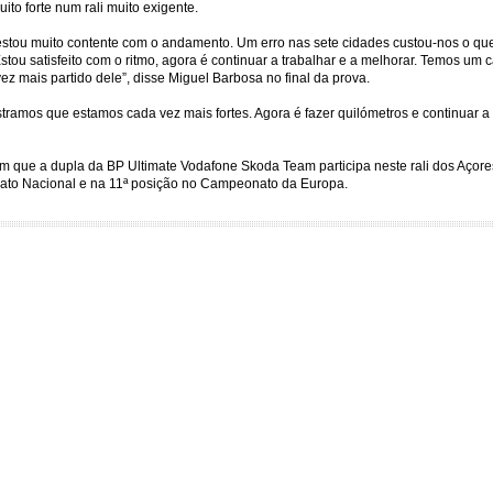
to forte num rali muito exigente.
estou muito contente com o andamento. Um erro nas sete cidades custou-nos o que
tou satisfeito com o ritmo, agora é continuar a trabalhar e a melhorar. Temos um ca
vez mais partido dele”, disse Miguel Barbosa no final da prova.
stramos que estamos cada vez mais fortes. Agora é fazer quilómetros e continuar a
m que a dupla da BP Ultimate Vodafone Skoda Team participa neste rali dos Açore
to Nacional e na 11ª posição no Campeonato da Europa.