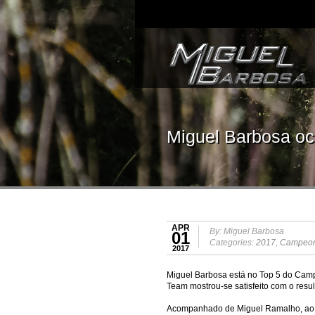
Miguel Barbosa oc
APR
By: Miguel Barbosa
01
Categories:
2017
,
Campeona
2017
Miguel Barbosa está no Top 5 do Campe
Team mostrou-se satisfeito com o resul
Acompanhado de Miguel Ramalho, ao vo