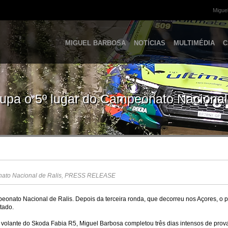
Miguel
MIGUEL BARBOSA
NOTÍCIAS
MULTIMÉDIA
C
upa o 5º lugar do Campeonato Nacional
to Nacional de Ralis
,
PRESS RELEASE
onato Nacional de Ralis. Depois da terceira ronda, que decorreu nos Açores, o 
tado.
lante do Skoda Fabia R5, Miguel Barbosa completou três dias intensos de prova 