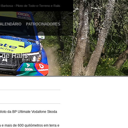
 Barbosa - Piloto de Todo-o-Terreno e Ralis
ALENDÁRIO
PATROCINADORES
 de Ralis
piloto da BP Ultimate Vodafone Skoda
e mais de 600 quilómetros em terra e