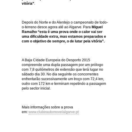
vitória”
.
Depois do Norte e do Alentejo o campeonato de todo-
o-terreno desce agora até ao Algarve. Para
Miguel
Ramalho
“esta é uma prova onde o calor vai ser
uma dificuldade extra, mas estamos preparados e
com o objetivo de sempre, o de lutar pela vitória”.
A Baja Cidade Europeia do Desporto 2015
compreende uma dupla passagem por um prólogo
com 7,8 quilómetros de extensão que terá lugar no
sábado dia 30. No dia seguinte os concorrentes
enfrentarão sucessivamente um troço com 72,4 km,
outro com 172 km e terminam repetindo a passagem
pelo sector inicial.
Mais informações sobre a prova
em:
www.clubeautomovelalgarve.pt