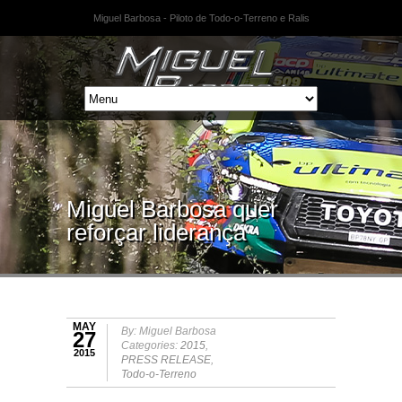
Miguel Barbosa - Piloto de Todo-o-Terreno e Ralis
Miguel Barbosa quer
reforçar liderança
MAY
By: Miguel Barbosa
27
Categories:
2015
,
2015
PRESS RELEASE
,
Todo-o-Terreno