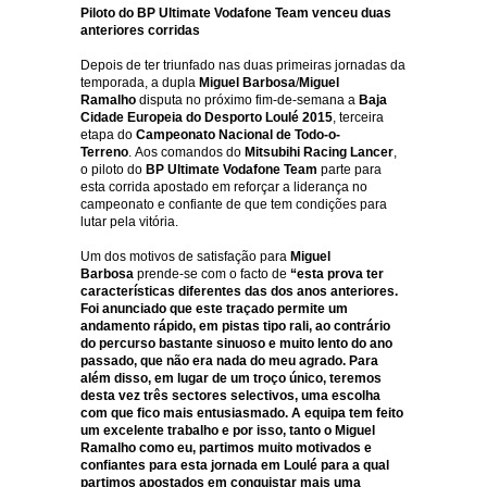
Piloto do BP Ultimate Vodafone Team venceu duas
anteriores corridas
Depois de ter triunfado nas duas primeiras jornadas da
temporada, a dupla
Miguel Barbosa
/
Miguel
Ramalho
disputa no próximo fim-de-semana a
Baja
Cidade Europeia do Desporto Loulé 2015
, terceira
etapa do
Campeonato Nacional de Todo-o-
Terreno
. Aos comandos do
Mitsubihi Racing Lancer
,
o piloto do
BP Ultimate Vodafone Team
parte para
esta corrida apostado em reforçar a liderança no
campeonato e confiante de que tem condições para
lutar pela vitória.
Um dos motivos de satisfação para
Miguel
Barbosa
prende-se com o facto de
“esta prova ter
características diferentes das dos anos anteriores.
Foi anunciado que este traçado permite um
andamento rápido, em pistas tipo rali, ao contrário
do percurso bastante sinuoso e muito lento do ano
passado, que não era nada do meu agrado. Para
além disso, em lugar de um troço único, teremos
desta vez três sectores selectivos, uma escolha
com que fico mais entusiasmado. A equipa tem feito
um excelente trabalho e por isso, tanto o Miguel
Ramalho como eu, partimos muito motivados e
confiantes para esta jornada em Loulé para a qual
partimos apostados em conquistar mais uma