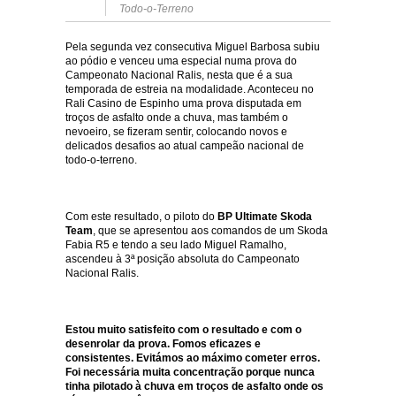
Todo-o-Terreno
Pela segunda vez consecutiva Miguel Barbosa subiu
ao pódio e venceu uma especial numa prova do
Campeonato Nacional Ralis, nesta que é a sua
temporada de estreia na modalidade. Aconteceu no
Rali Casino de Espinho uma prova disputada em
troços de asfalto onde a chuva, mas também o
nevoeiro, se fizeram sentir, colocando novos e
delicados desafios ao atual campeão nacional de
todo-o-terreno.
Com este resultado, o piloto do
BP Ultimate Skoda
Team
, que se apresentou aos comandos de um Skoda
Fabia R5 e tendo a seu lado Miguel Ramalho,
ascendeu à 3ª posição absoluta do Campeonato
Nacional Ralis.
Estou muito satisfeito com o resultado e com o
desenrolar da prova. Fomos eficazes e
consistentes. Evitámos ao máximo cometer erros.
Foi necessária muita concentração porque nunca
tinha pilotado à chuva em troços de asfalto onde os