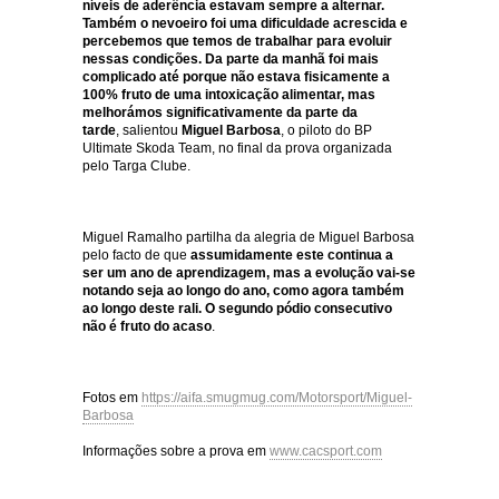
níveis de aderência estavam sempre a alternar.
Também o nevoeiro foi uma dificuldade acrescida e
percebemos que temos de trabalhar para evoluir
nessas condições. Da parte da manhã foi mais
complicado até porque não estava fisicamente a
100% fruto de uma intoxicação alimentar, mas
melhorámos significativamente da parte da
tarde
, salientou
Miguel Barbosa
, o piloto do BP
Ultimate Skoda Team, no final da prova organizada
pelo Targa Clube.
Miguel Ramalho partilha da alegria de Miguel Barbosa
pelo facto de que
assumidamente este continua a
ser um ano de aprendizagem, mas a evolução vai-se
notando seja ao longo do ano, como agora também
ao longo deste rali. O segundo pódio consecutivo
não é fruto do acaso
.
Fotos em
https://aifa.smugmug.com/Motorsport/Miguel-
Barbosa
Informações sobre a prova em
www.cacsport.com