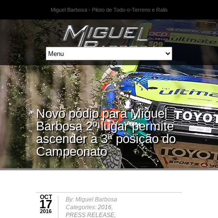
Miguel Barbosa - Piloto de Todo-o-Terreno e Ralis
Novo pódio para Miguel
Barbosa 2º lugar permite
ascender à 3ª posição do
Campeonato
OCT
By: Miguel Barbosa
17
Categories:
2016
,
2016
PRESS RELEASE
,