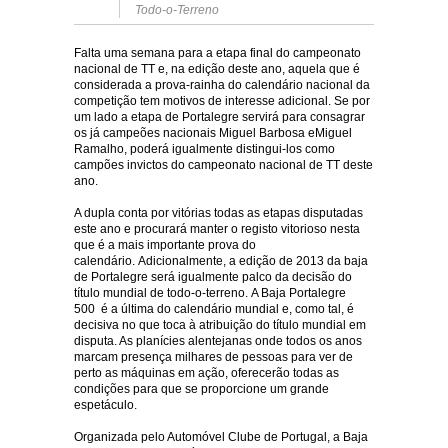
Todo-o-Terreno
Falta uma semana para a etapa final do campeonato
nacional de TT e, na edição deste ano, aquela que é
considerada a prova-rainha do calendário nacional da
competição tem motivos de interesse adicional. Se por
um lado a etapa de Portalegre servirá para consagrar
os já campeões nacionais Miguel Barbosa eMiguel
Ramalho, poderá igualmente distingui-los como
campões invictos do campeonato nacional de TT deste
ano.
A dupla conta por vitórias todas as etapas disputadas
este ano e procurará manter o registo vitorioso nesta
que é a mais importante prova do
calendário. Adicionalmente, a edição de 2013 da baja
de Portalegre será igualmente palco da decisão do
título mundial de todo-o-terreno. A Baja Portalegre
500 é a última do calendário mundial e, como tal, é
decisiva no que toca à atribuição do título mundial em
disputa. As planícies alentejanas onde todos os anos
marcam presença milhares de pessoas para ver de
perto as máquinas em ação, oferecerão todas as
condições para que se proporcione um grande
espetáculo.
Organizada pelo Automóvel Clube de Portugal, a Baja