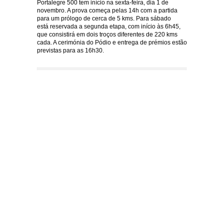
Portalegre 500 tem início na sexta-feira, dia 1 de
novembro. A prova começa pelas 14h com a partida
para um prólogo de cerca de 5 kms. Para sábado
está reservada a segunda etapa, com início às 6h45,
que consistirá em dois troços diferentes de 220 kms
cada. A cerimónia do Pódio e entrega de prémios estão
previstas para as 16h30.