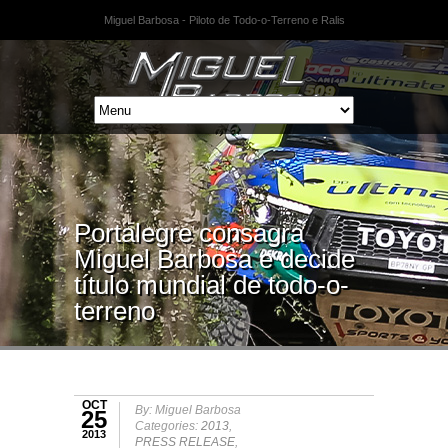
Miguel Barbosa - Piloto de Todo-o-Terreno e Ralis
Portalegre consagra
Miguel Barbosa e decide
título mundial de todo-o-
terreno
OCT
By: Miguel Barbosa
25
Categories:
2013
,
2013
PRESS RELEASE
,