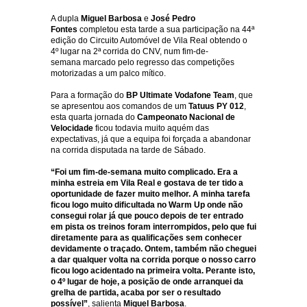
A dupla
Miguel Barbosa
e
José Pedro
Fontes
completou esta tarde a sua participação na 44ª
edição do Circuito Automóvel de Vila Real obtendo o
4º lugar na 2ª corrida do CNV, num fim-de-
semana marcado pelo regresso das competições
motorizadas a um palco mítico.
Para a formação do
BP Ultimate Vodafone Team
, que
se apresentou aos comandos de um
Tatuus PY 012
,
esta quarta jornada do
Campeonato Nacional de
Velocidade
ficou todavia muito aquém das
expectativas, já que a equipa foi forçada a abandonar
na corrida disputada na tarde de Sábado.
“Foi um fim-de-semana muito complicado. Era a
minha estreia em Vila Real e gostava de ter tido a
oportunidade de fazer muito melhor. A minha tarefa
ficou logo muito dificultada no Warm Up onde não
consegui rolar já que pouco depois de ter entrado
em pista os treinos foram interrompidos, pelo que fui
diretamente para as qualificações sem conhecer
devidamente o traçado. Ontem, também não cheguei
a dar qualquer volta na corrida porque o nosso carro
ficou logo acidentado na primeira volta. Perante isto,
o 4º lugar de hoje, a posição de onde arranquei da
grelha de partida, acaba por ser o resultado
possível”
, salienta
Miguel Barbosa
.