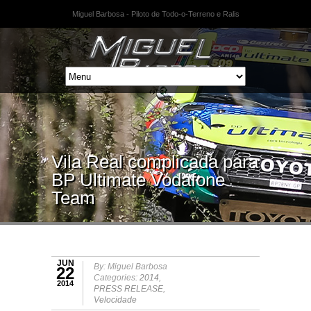
Miguel Barbosa - Piloto de Todo-o-Terreno e Ralis
Vila Real complicada para
BP Ultimate Vodafone
Team
JUN
By: Miguel Barbosa
22
Categories:
2014
,
2014
PRESS RELEASE
,
Velocidade