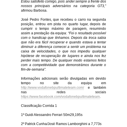
Estou satisfeito comigo, pois andei sempre à frente dos
nossos principais adversários na categoria GT3,
”
afirmou Barbosa.
José Pedro Fontes, que recebeu o carro na segunda
posição, entrou em pista no quarto lugar, depois de
cumprir o tempo máximo de paragem, resumindo
assim a prestação da equipa:
“
Foi o resultado possível
com o handicap que tínhamos. Depois da troca sabia
que não era fácil recuperar e quando estava a tentar
diminuir a diferença comecei a sentir um problema na
caixa de velocidades, o que nos impediu qualquer
hipótese de recuperação de lugares e ainda nos fez
perder mais tempo. De qualquer modo estamos feitos
com a competitividade que demonstrámos durante o
fim-de-semana
”.
Informações adicionais serão divulgadas em devido
tempo no site da equipa em
http://www.vodafonebpultimateteam.com/
e também
nas redes sociais
https://www.facebook.com/vodafonebpultimateteam
.
Classificação Corrida 1
1º Guidi Alessandro Ferrari 50m29,195s
2º Patrick Cunha/José Ramos Lamborghini a 7,773s