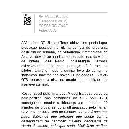
JUL
By: Miguel Barbosa
08
Categories:
2012
,
2012
PRESS RELEASE
,
Velocidade
A Vodafone BP Ultimate Team obteve um quarto lugar,
prestação possível na última corrida do programa
deste fim-de-semana, no Autódromo Internacional do
Algarve, devido ao handicap obrigatório fruto da vitória
de ontem. José Pedro Fontes/Miguel Barbosa
esteviveram na luta pela liderança até à troca de
pilotos, altura em que a equipa teve de cumprir o
‘handicap’ máximo nas boxes. O Mercedes SLS AMG
GT3 regressou á pista no quarto lugar posição que
manteve até final.
Responsável pelo arranque, Miguel Barbosa partiu da
pole-position aos comandos do SLS AMG GT3,
conseguindo manter a liderança até perto dos 10
minutos de prova, sendo aí ultrapassado pelo Ferrari
GT2.
“
Fiz um turno sem problemas e dei o máximo que
pude. Sabíamos que tínhamos que contar com a
desvantagem do handicap máximo, decorrente da
vitória de ontem, pelo que seria difícil fazer melhor.