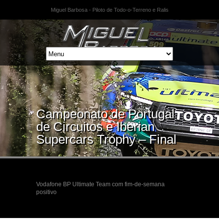
Miguel Barbosa - Piloto de Todo-o-Terreno e Ralis
Campeonato de Portugal
de Circuitos e Iberian
Supercars Trophy – Final
Vodafone BP Ultimate Team com fim-de-semana
positivo