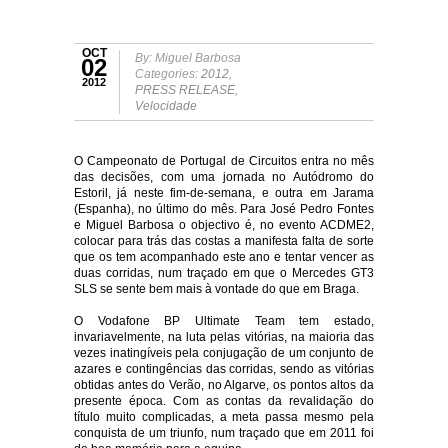
OCT
By: Miguel Barbosa
02
Categories:
2012
,
2012
PRESS RELEASE
,
Velocidade
O Campeonato de Portugal de Circuitos entra no mês
das decisões, com uma jornada no Autódromo do
Estoril, já neste fim-de-semana, e outra em Jarama
(Espanha), no último do mês.
Para José Pedro Fontes
e Miguel Barbosa o objectivo é, no evento ACDME2,
colocar para trás das costas a manifesta falta de sorte
que os tem acompanhado este ano e tentar vencer as
duas corridas, num traçado em que o Mercedes GT3
SLS se sente bem mais à vontade do que em Braga.
O Vodafone BP Ultimate Team tem estado,
invariavelmente, na luta pelas vitórias, na maioria das
vezes inatingíveis pela conjugação de um conjunto de
azares e contingências das corridas, sendo as vitórias
obtidas antes do Verão, no Algarve, os pontos altos da
presente época. Com as contas da revalidação do
título muito complicadas, a meta passa mesmo pela
conquista de um triunfo, num traçado que em 2011 foi