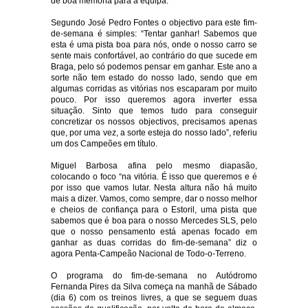
de boa memória para a equipa.
Segundo José Pedro Fontes o objectivo para este fim-
de-semana é simples: “Tentar ganhar! Sabemos que
esta é uma pista boa para nós, onde o nosso carro se
sente mais confortável, ao contrário do que sucede em
Braga, pelo só podemos pensar em ganhar. Este ano a
sorte não tem estado do nosso lado, sendo que em
algumas corridas as vitórias nos escaparam por muito
pouco. Por isso queremos agora inverter essa
situação. Sinto que temos tudo para conseguir
concretizar os nossos objectivos, precisamos apenas
que, por uma vez, a sorte esteja do nosso lado”, referiu
um dos Campeões em título.
Miguel Barbosa afina pelo mesmo diapasão,
colocando o foco “na vitória. É isso que queremos e é
por isso que vamos lutar. Nesta altura não há muito
mais a dizer. Vamos, como sempre, dar o nosso melhor
e cheios de confiança para o Estoril, uma pista que
sabemos que é boa para o nosso Mercedes SLS, pelo
que o nosso pensamento está apenas focado em
ganhar as duas corridas do fim-de-semana” diz o
agora Penta-Campeão Nacional de Todo-o-Terreno.
O programa do fim-de-semana no Autódromo
Fernanda Pires da Silva começa na manhã de Sábado
(dia 6) com os treinos livres, a que se seguem duas