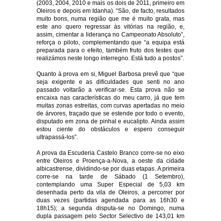
(2003, 2004, 2010 e mais os dois de 2011, primeiro em
Oleiros e depois em Idanha). “São, de facto, resultados
muito bons, numa região que me é muito grata, mas
este ano quero regressar às vitórias na região, e,
assim, cimentar a liderança no Campeonato Absoluto”,
reforça o piloto, complementando que “a equipa está
preparada para o efeito, também fruto dos testes que
realizámos neste longo interregno. Está tudo a postos”.
Quanto à prova em si, Miguel Barbosa prevê que “que
seja exigente e as dificuldades que senti no ano
passado voltarão a verificar-se. Esta prova não se
encaixa nas características do meu carro, já que tem
muitas zonas estreitas, com curvas apertadas no meio
de árvores, traçado que se estende por todo o evento,
disputado em zona de pinhal e eucalipto. Ainda assim
estou ciente do obstáculos e espero conseguir
ultrapassá-los”.
A prova da Escuderia Castelo Branco corre-se no eixo
entre Oleiros e Proença-a-Nova, a oeste da cidade
albicastrense, dividindo-se por duas etapas. A primeira
corre-se na tarde de Sábado (1 Setembro),
contemplando uma Super Especial de 5,03 km
desenhada perto da vila de Oleiros, a percorrer por
duas vezes (partidas agendada para as 16h30 e
18h15); a segunda disputa-se no Domingo, numa
dupla passagem pelo Sector Selectivo de 143,01 km