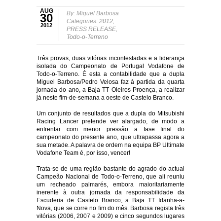
AUG
By: Miguel Barbosa
30
Categories:
2012
,
2012
PRESS RELEASE
,
Todo-o-Terreno
Três provas, duas vitórias incontestadas e a liderança
isolada do Campeonato de Portugal Vodafone de
Todo-o-Terreno. É esta a contabilidade que a dupla
Miguel Barbosa/Pedro Velosa faz à partida da quarta
jornada do ano, a Baja TT Oleiros-Proença, a realizar
já neste fim-de-semana a oeste de Castelo Branco.
Um conjunto de resultados que a dupla do Mitsubishi
Racing Lancer pretende ver alargado, de modo a
enfrentar com menor pressão a fase final do
campeonato do presente ano, que ultrapassa agora a
sua metade. A palavra de ordem na equipa BP Ultimate
Vodafone Team é, por isso, vencer!
Trata-se de uma região bastante do agrado do actual
Campeão Nacional de Todo-o-Terreno, que ali reuniu
um recheado palmarés, embora maioritariamente
inerente à outra jornada da responsabilidade da
Escuderia de Castelo Branco, a Baja TT Idanha-a-
Nova, que se corre no fim do mês. Barbosa regista três
vitórias (2006, 2007 e 2009) e cinco segundos lugares