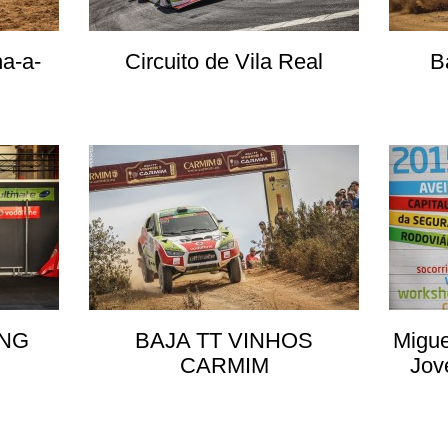
ha-a-
Circuito de Vila Real
B
ING
BAJA TT VINHOS
Migue
CARMIM
Jov